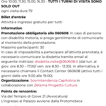
Ore 10.00, 11.30, 15.00, 16.30 -
TUTTI I TURNI DI VISITA SONO
SOLD OUT
ogni visita dura 75'
Billet d'entrée
Attività e ingresso gratuito per tutti
Information
Prenotazione obbligatoria allo 060608
. In caso di persone
con disabilità motoria, si prega gentilmente di comunicarlo
al momento della prenotazione.
Massimo partecipanti: 30
In caso di impossibilità a partecipare all’attività prenotata, è
necessario comunicare la disdetta tramite email al
seguente indirizzo:
disdetta.visite@060608.it
(dal lun. al
giov. ore 8.30 – 17.00/ ven. ore 8.30 – 13.30). In alternativa, è
necessario chiamare il Contact Center 060608 (attivo tutti i
giorni dalle ore 9.00 alle 19.00).
Organizzazione
:
Sovrintendenza Capitolina
in
collaborazione con
Zètema Progetto Cultura
Points de rencontre:
Via del Tempio di Giove 21 (Avvocatura)
L'ingresso al Palazzo avviene dalla Protomoteca