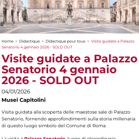
Home
>
Didactique
>
Didactique pour tous
>
Visite guidate a Palazzo
You are here
Senatorio 4 gennaio 2026 - SOLD OUT
Visite guidate a Palazzo
Senatorio 4 gennaio
2026 - SOLD OUT
04/01/2026
Musei Capitolini
Visita guidata alla scoperta delle maestose sale di Palazzo
Senatorio, fornendo approfondimenti sulla storia millenaria
di questo luogo simbolo del Comune di Roma.
La visita a
Palazzo Senatorio
, luogo di straordinario