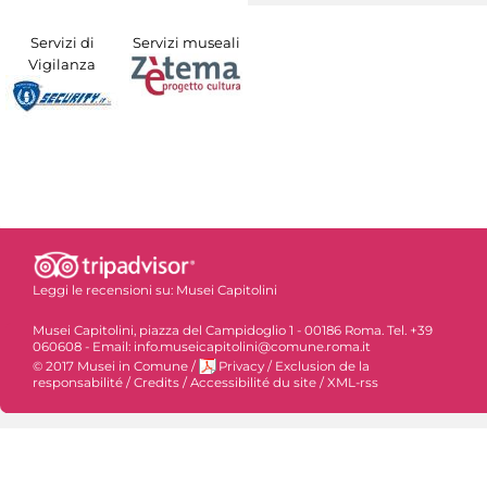
Servizi di
Servizi museali
Vigilanza
Leggi le recensioni su:
Musei Capitolini
Musei Capitolini, piazza del Campidoglio 1 - 00186 Roma. Tel. +39
060608 - Email: info.museicapitolini@comune.roma.it
© 2017 Musei in Comune
/
Privacy
/
Exclusion de la
responsabilité
/
Credits
/
Accessibilité du site
/
XML-rss