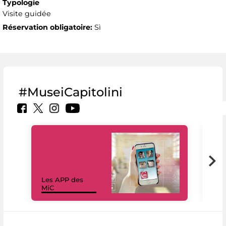
Typologie
Visite guidée
Réservation obligatoire:
Sì
#MuseiCapitolini
Les APP des
Les
MiC
rés