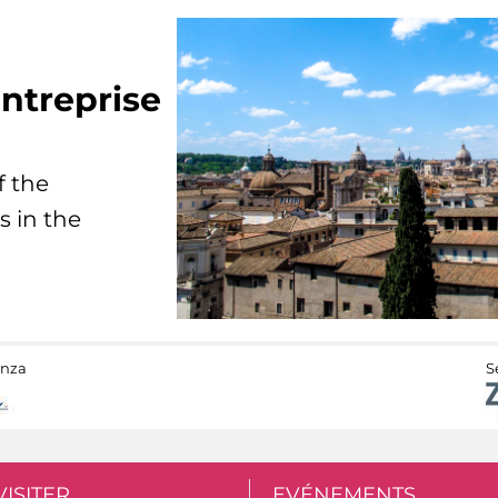
ntreprise
f the
s in the
anza
S
VISITER
EVÉNEMENTS