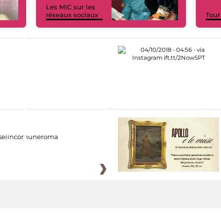
Les MiC sur les
réseaux sociaux
Tour
eiincomuneroma