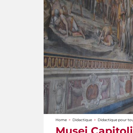
Home
>
Didactique
>
Didactique pour to
You are here
Musei Capitoli