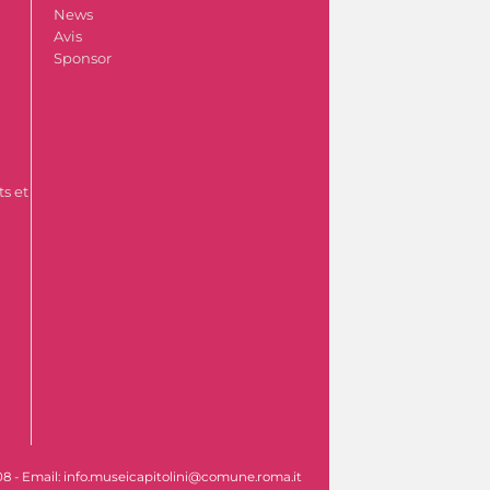
News
Avis
Sponsor
s et
608 - Email: info.museicapitolini@comune.roma.it