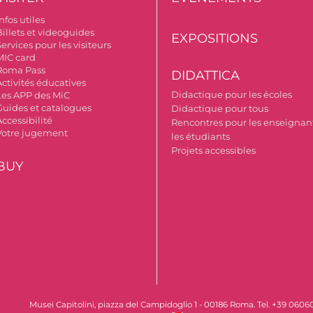
nfos utiles
Billets et videoguides
EXPOSITIONS
ervices pour les visiteurs
MIC card
Roma Pass
DIDATTICA
Activités éducatives
Didactique pour les écoles
Les APP des MiC
Guides et catalogues
Didactique pour tous
ccessibilité
Rencontres pour les enseignant
Votre jugement
les étudiants
Projets accessibles
BUY
Musei Capitolini, piazza del Campidoglio 1 - 00186 Roma. Tel. +39 060