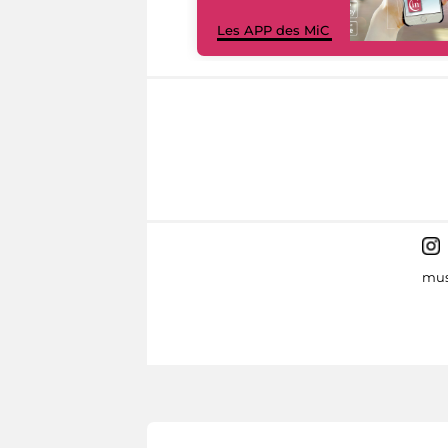
Les APP des MiC
mus