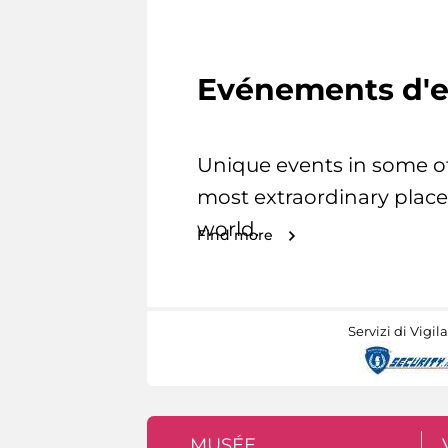
Evénements d'e
Unique events in some o
most extraordinary place
world.
Find more
Servizi di Vigil
MUSÉE