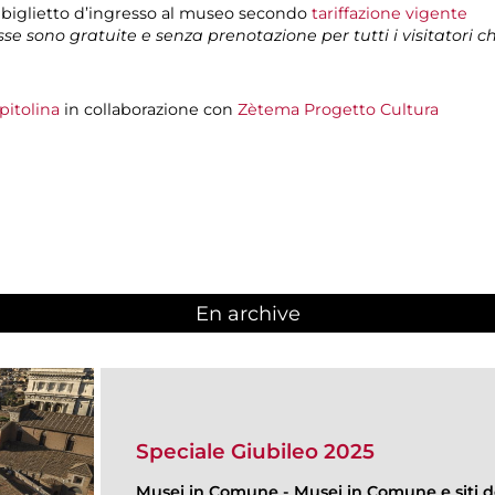
 biglietto d’ingresso al museo secondo
tariffazione vigente
isse sono gratuite e senza prenotazione per tutti i visitatori 
pitolina
in collaborazione con
Zètema Progetto Cultura
En archive
Speciale Giubileo 2025
Musei in Comune
-
Musei in Comune e siti de