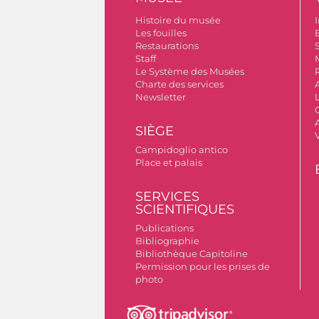
Histoire du musée
I
Les fouilles
Restaurations
S
Staff
Le Système des Musées
Charte des services
Newsletter
A
SIÈGE
Campidoglio antico
Place et palais
SERVICES
SCIENTIFIQUES
Publications
Bibliographie
Bibliothèque Capitoline
Permission pour les prises de
photo