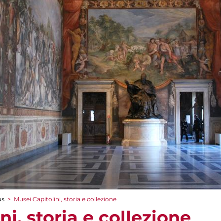
us
>
Musei Capitolini, storia e collezione
ni, storia e collezione