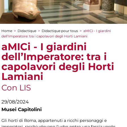
Home
>
Didactique
>
Didactique pour tous
>
aMICi - I giardini
You are here
dell’Imperatore: tra i capolavori degli Horti Lamiani
aMICi - I giardini
dell’Imperatore: tra i
capolavori degli Horti
Lamiani
Con LIS
29/08/2024
Musei Capitolini
Gli
horti
di Roma, appartenuti a ricchi personaggi e
imperatori, racchiudevano l’urbe entro una fascia verde