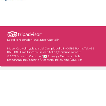
Leggi le recensioni su:
Musei Capitolini
Musei Capitolini, piazza del Campidoglio 1 - 00186 Roma. Tel. +39
060608 - Email: info.museicapitolini@comune.roma.it
© 2017 Musei in Comune
/
Privacy
/
Exclusion de la
responsabilité
/
Credits
/
Accessibilité du site
/
XML-rss