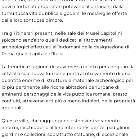
dove i fortunati proprietari potevano allontanarsi dalla
tumultuosa vita pubblica e godersi le meraviglie offerte
dalle loro sontuose dimore.
Tra gli itinerari presenti nelle sale dei Musei Capitolini
spiccano senz’altro quelli dedicati ai ritrovamenti
archeologici effettuati all’indomani della designazione di
Roma quale capitale d’Italia.
La frenetica stagione di scavi messa in atto per adeguare la
città alla sua nuova funzione porta al ritrovamento di una
quantità enorme di strutture e materiale archeologico per
lo più pertinente alle ricche abitazioni periurbane di
eminenti personaggi della vita pubblica romana, presto
confluiti, attraverso atti più o meno indolori, nelle proprietà
imperiali.
Queste ville, che raggiungono estensioni veramente
enormi, racchiudono al loro interno residenze, padiglioni,
giardini e collezioni, soprattutto statuarie, di eccezionale