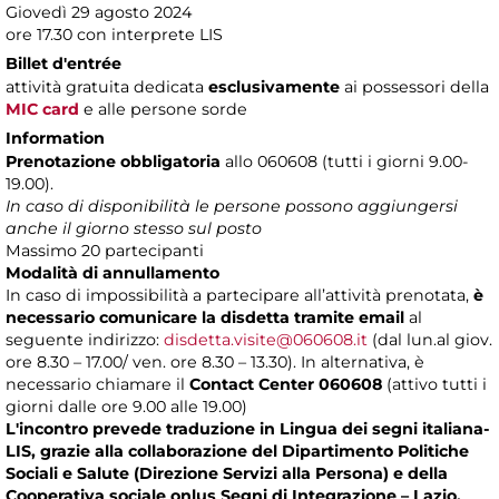
Giovedì 29 agosto 2024
ore 17.30 con interprete LIS
Billet d'entrée
attività gratuita dedicata
esclusivamente
ai possessori della
MIC card
e alle persone sorde
Information
Prenotazione obbligatoria
allo 060608 (tutti i giorni 9.00-
19.00).
In caso di disponibilità le persone possono aggiungersi
anche il giorno stesso sul posto
Massimo 20 partecipanti
Modalità di annullamento
In caso di impossibilità a partecipare all’attività prenotata,
è
necessario comunicare la disdetta tramite email
al
seguente indirizzo:
disdetta.visite@060608.it
(dal lun.al giov.
ore 8.30 – 17.00/ ven. ore 8.30 – 13.30). In alternativa, è
necessario chiamare il
Contact Center 060608
(attivo tutti i
giorni dalle ore 9.00 alle 19.00)
L'incontro prevede traduzione in Lingua dei segni italiana-
LIS, grazie alla collaborazione del Dipartimento Politiche
Sociali e Salute (Direzione Servizi alla Persona) e della
Cooperativa sociale onlus Segni di Integrazione – Lazio.