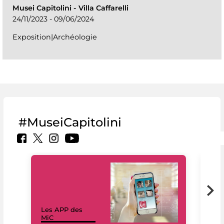
Musei Capitolini
-
Villa Caffarelli
24/11/2023 - 09/06/2024
Exposition|Archéologie
#MuseiCapitolini
Les APP des
Les
MiC
rés