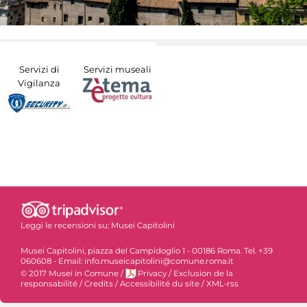
Servizi di
Servizi museali
Vigilanza
Leggi le recensioni su:
Musei Capitolini
Musei Capitolini, piazza del Campidoglio 1 - 00186 Roma. Tel. +39
060608 - Email: info.museicapitolini@comune.roma.it
© 2017 Musei in Comune
/
Privacy
/
Exclusion de la
responsabilité
/
Credits
/
Accessibilité du site
/
XML-rss