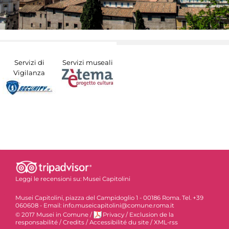
Servizi di
Servizi museali
Vigilanza
Leggi le recensioni su:
Musei Capitolini
Musei Capitolini, piazza del Campidoglio 1 - 00186 Roma. Tel. +39
060608 - Email: info.museicapitolini@comune.roma.it
© 2017 Musei in Comune
/
Privacy
/
Exclusion de la
responsabilité
/
Credits
/
Accessibilité du site
/
XML-rss