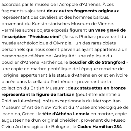
accordés par le musée de l'Acropole d'Athènes. À ces
fragments s'ajoutent
deux autres fragments originaux
représentant des cavaliers et des hommes barbus,
provenant du Kunsthistorisches Museum de Vienne.
Parmi les autres objets exposés figurent
un vase gravé de
l'inscription "Pheidiou eimi"
(Je suis Phidias) provenant du
musée archéologique d'Olympie, l'un des rares objets
personnels qui nous soient parvenus ayant appartenu à un
personnage célèbre de l'Antiquité ; une réplique du
bouclier d'Athéna Parthénos, le
bouclier dit de Strangford
-
une copie en marbre pentélique de l'époque romaine de
l'original appartenant à la statue d'Athéna en or et en ivoire
placée dans la cella du Parthénon - provenant de la
collection du British Museum ; d
eux statuettes en bronze
représentant la figure de l'artisan
(peut-être identifié à
Phidias lui-même), prêts exceptionnels du Metropolitan
Museum of Art de New York et du Musée archéologique de
Ioannina, Grèce ; la
tête d'Athéna Lemnia
en marbre, copie
augustéenne d'un original phéidien, provenant du Museo
Civico Archeologico de Bologne ; le
Codex Hamilton 254