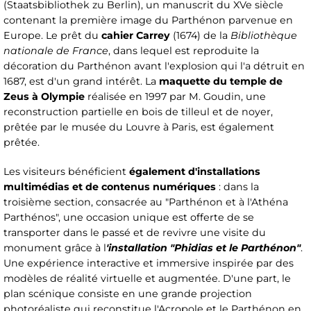
(Staatsbibliothek zu Berlin), un manuscrit du XVe siècle
contenant la première image du Parthénon parvenue en
Europe. Le prêt du
cahier Carrey
(1674) de la
Bibliothèque
nationale de France
, dans lequel est reproduite la
décoration du Parthénon avant l'explosion qui l'a détruit en
1687, est d'un grand intérêt. La
maquette du temple de
Zeus à Olympie
réalisée en 1997 par M. Goudin, une
reconstruction partielle en bois de tilleul et de noyer,
prêtée par le musée du Louvre à Paris, est également
prêtée.
Les visiteurs bénéficient
également d'installations
multimédias et de contenus numériques
: dans la
troisième section, consacrée au "Parthénon et à l'Athéna
Parthénos", une occasion unique est offerte de se
transporter dans le passé et de revivre une visite du
monument grâce à l
'installation "Phidias et le Parthénon"
.
Une expérience interactive et immersive inspirée par des
modèles de réalité virtuelle et augmentée. D'une part, le
plan scénique consiste en une grande projection
photoréaliste qui reconstitue l'Acropole et le Parthénon en