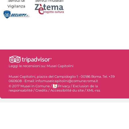
Servizi di
Servizi museali
Vigilanza
Leggi le recensioni su:
Musei Capitolini
Musei Capitolini, piazza del Campidoglio 1 - 00186 Roma. Tel. +39
060608 - Email: info.museicapitolini@comune.roma.it
© 2017 Musei in Comune
/
Privacy
/
Exclusion de la
responsabilité
/
Credits
/
Accessibilité du site
/
XML-rss