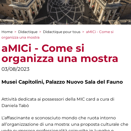
Home
>
Didactique
>
Didactique pour tous
>
aMICi - Come si
You are here
organizza una mostra
aMICi - Come si
organizza una mostra
03/08/2023
Musei Capitolini,
Palazzo Nuovo Sala del Fauno
Attività dedicata ai possessori della MIC card a cura di
Daniela Tabò
L’affascinante e sconosciuto mondo che ruota intorno
all’organizzazione di una mostra: una proposta culturale che
vede numerose professionalità coinvolte in lunghe e