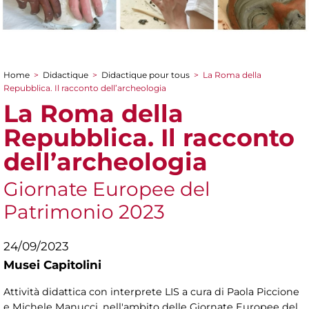
Home
>
Didactique
>
Didactique pour tous
>
La Roma della
You are here
Repubblica. Il racconto dell’archeologia
La Roma della
Repubblica. Il racconto
dell’archeologia
Giornate Europee del
Patrimonio 2023
24/09/2023
Musei Capitolini
Attività didattica con interprete LIS a cura di Paola Piccione
e Michele Manucci, nell'ambito delle Giornate Europee del