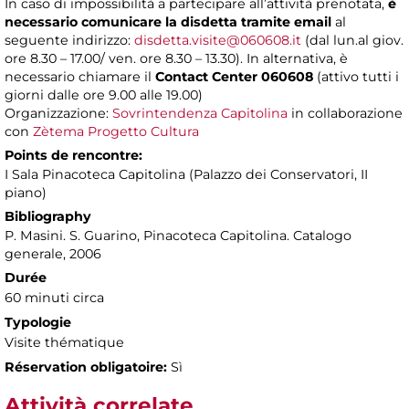
In caso di impossibilità a partecipare all’attività prenotata,
è
necessario comunicare la disdetta tramite email
al
seguente indirizzo:
disdetta.visite@060608.it
(dal lun.al giov.
ore 8.30 – 17.00/ ven. ore 8.30 – 13.30). In alternativa, è
necessario chiamare il
Contact Center 060608
(attivo tutti i
giorni dalle ore 9.00 alle 19.00)
Organizzazione:
Sovrintendenza Capitolina
in collaborazione
con
Zètema Progetto Cultura
Points de rencontre:
I Sala Pinacoteca Capitolina (Palazzo dei Conservatori, II
piano)
Bibliography
P. Masini. S. Guarino, Pinacoteca Capitolina. Catalogo
generale, 2006
Durée
60 minuti circa
Typologie
Visite thématique
Réservation obligatoire:
Sì
Attività correlate