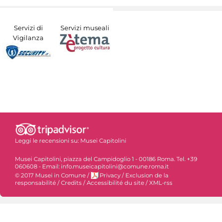
Servizi di
Servizi museali
Vigilanza
Leggi le recensioni su:
Musei Capitolini
Musei Capitolini, piazza del Campidoglio 1 - 00186 Roma. Tel. +39
060608 - Email: info.museicapitolini@comune.roma.it
© 2017 Musei in Comune
/
Privacy
/
Exclusion de la
responsabilité
/
Credits
/
Accessibilité du site
/
XML-rss