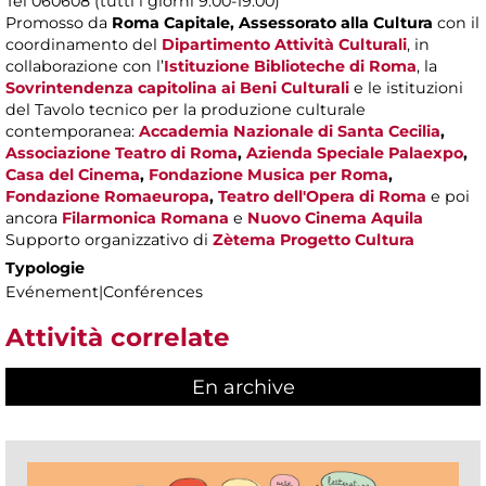
Tel 060608 (tutti i giorni 9.00-19.00)
Promosso da
Roma Capitale,
Assessorato alla Cultura
con il
coordinamento del
Dipartimento Attività Culturali
, in
collaborazione con l’
Istituzione Biblioteche di Roma
, la
Sovrintendenza capitolina ai Beni Culturali
e le istituzioni
del Tavolo tecnico per la produzione culturale
contemporanea:
Accademia Nazionale di Santa Cecilia
,
Associazione Teatro di Roma
,
Azienda Speciale Palaexpo
,
Casa del Cinema
,
Fondazione Musica per Roma
,
Fondazione Romaeuropa
,
Teatro dell'Opera di Roma
e poi
ancora
Filarmonica Romana
e
Nuovo Cinema Aquila
Supporto organizzativo di
Zètema Progetto Cultura
Typologie
Evénement|Conférences
Attività correlate
En archive