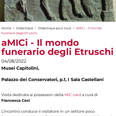
Home
>
Didactique
>
Didactique pour tous
>
aMICi - Il mondo
You are here
funerario degli Etruschi
aMICi - Il mondo
funerario degli Etruschi
04/08/2022
Musei Capitolini,
Palazzo dei Conservatori, p.1, I Sala Castellani
Visita dedicata ai possessori della
MIC card
a cura di
Francesca Ceci
L’incontro conduce il visitatore in un settore poco