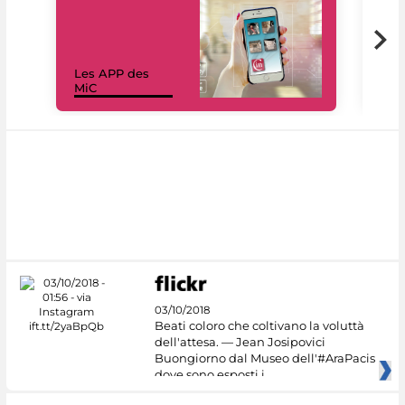
Les APP des
Les
MiC
rés
03/10/2018
Beati coloro che coltivano la voluttà
dell'attesa. — Jean Josipovici
Buongiorno dal Museo dell'#AraPacis
dove sono esposti i