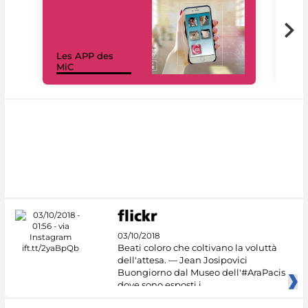
Les APP des
Les
MiC
rés
03/10/2018
Beati coloro che coltivano la voluttà
dell'attesa. — Jean Josipovici
Buongiorno dal Museo dell'#AraPacis
dove sono esposti i