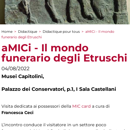
Home
>
Didactique
>
Didactique pour tous
>
aMICi - Il mondo
You are here
funerario degli Etruschi
aMICi - Il mondo
funerario degli Etruschi
04/08/2022
Musei Capitolini,
Palazzo dei Conservatori, p.1, I Sala Castellani
Visita dedicata ai possessori della
MIC card
a cura di
Francesca Ceci
L’incontro conduce il visitatore in un settore poco