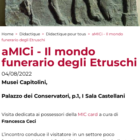
Home
>
Didactique
>
Didactique pour tous
>
aMICi - Il mondo
You are here
funerario degli Etruschi
aMICi - Il mondo
funerario degli Etruschi
04/08/2022
Musei Capitolini,
Palazzo dei Conservatori, p.1, I Sala Castellani
Visita dedicata ai possessori della
MIC card
a cura di
Francesca Ceci
L’incontro conduce il visitatore in un settore poco