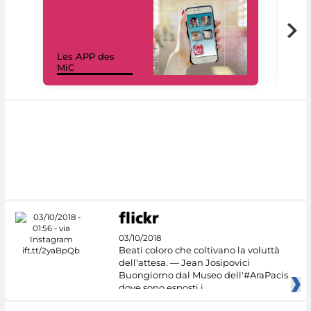
Les APP des
Les
MiC
rés
03/10/2018
Beati coloro che coltivano la voluttà
dell'attesa. — Jean Josipovici
Buongiorno dal Museo dell'#AraPacis
dove sono esposti i