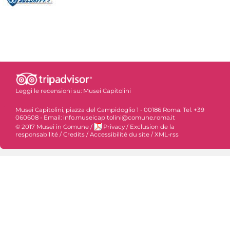
Leggi le recensioni su:
Musei Capitolini
Musei Capitolini, piazza del Campidoglio 1 - 00186 Roma. Tel. +39
060608 - Email: info.museicapitolini@comune.roma.it
© 2017 Musei in Comune
/
Privacy
/
Exclusion de la
responsabilité
/
Credits
/
Accessibilité du site
/
XML-rss