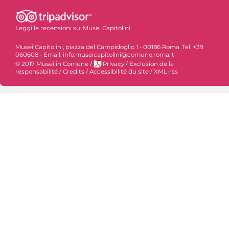
Leggi le recensioni su:
Musei Capitolini
Musei Capitolini, piazza del Campidoglio 1 - 00186 Roma. Tel. +39
060608 - Email: info.museicapitolini@comune.roma.it
© 2017 Musei in Comune
/
Privacy
/
Exclusion de la
responsabilité
/
Credits
/
Accessibilité du site
/
XML-rss