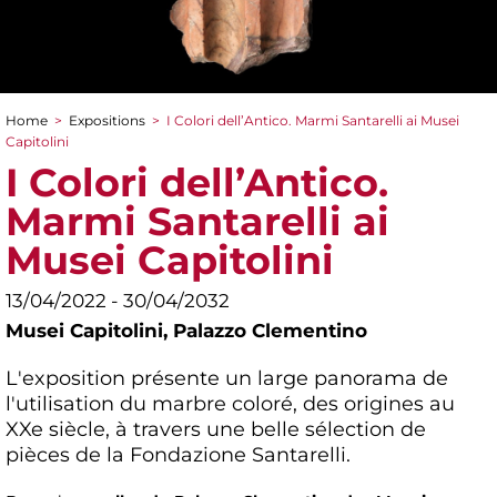
Home
>
Expositions
>
I Colori dell’Antico. Marmi Santarelli ai Musei
You are here
Capitolini
I Colori dell’Antico.
Marmi Santarelli ai
Musei Capitolini
13/04/2022 - 30/04/2032
Musei Capitolini,
Palazzo Clementino
L'exposition présente un large panorama de
l'utilisation du marbre coloré, des origines au
XXe siècle, à travers une belle sélection de
pièces de la Fondazione Santarelli.