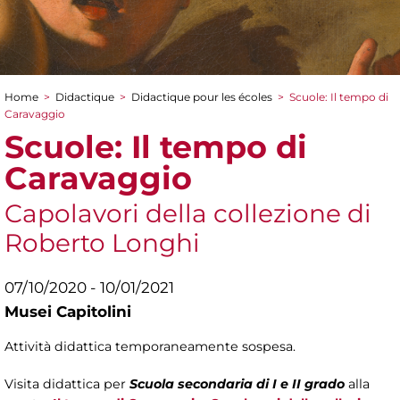
Home
>
Didactique
>
Didactique pour les écoles
>
Scuole: Il tempo di
You are here
Caravaggio
Scuole: Il tempo di
Caravaggio
Capolavori della collezione di
Roberto Longhi
07/10/2020 - 10/01/2021
Musei Capitolini
Attività didattica temporaneamente sospesa.
Visita didattica per
Scuola secondaria di I e II grado
alla