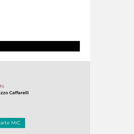
hi
zzo Caffarelli
carte MIC