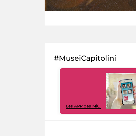
#MuseiCapitolini
Les APP des MiC