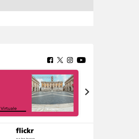
Google Arts &
 Virtuale
Culture