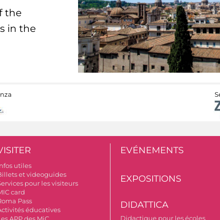
f the
s in the
anza
S
VISITER
EVÉNEMENTS
nfos utiles
Billets et videoguides
EXPOSITIONS
ervices pour les visiteurs
MIC card
Roma Pass
DIDATTICA
Activités éducatives
Didactique pour les écoles
Les APP des MiC