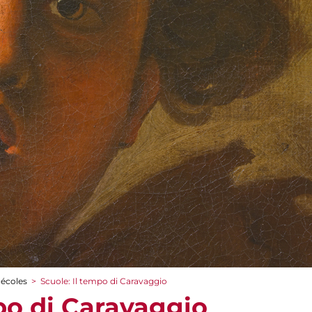
 écoles
>
Scuole: Il tempo di Caravaggio
po di Caravaggio