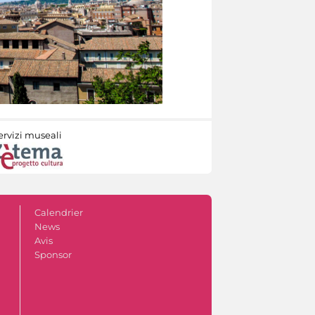
ervizi museali
Calendrier
News
Avis
Sponsor