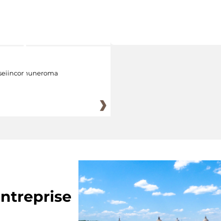
eiincomuneroma
ntreprise