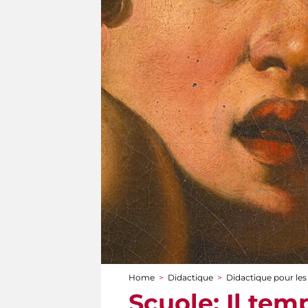
Home
>
Didactique
>
Didactique pour les
You are here
Scuole: Il tem