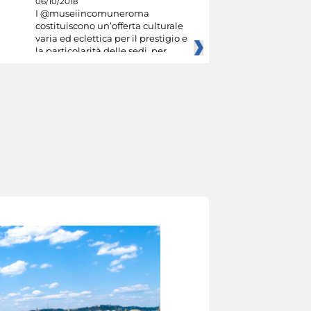
06/10/2018
I @museiincomuneroma
costituiscono un’offerta culturale
varia ed eclettica per il prestigio e
la particolarità delle sedi, per