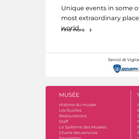
Unique events in some o
most extraordinary place
world.
Find more
Servizi di Vigil
MUSÉE
Histoire du musée
I
Les fouilles
Restaurations
S
Staff
Le Système des Musées
Charte des services
Newsletter