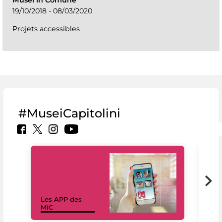
19/10/2018 - 08/03/2020
Projets accessibles
#MuseiCapitolini
Les APP des
Les
MiC
rés