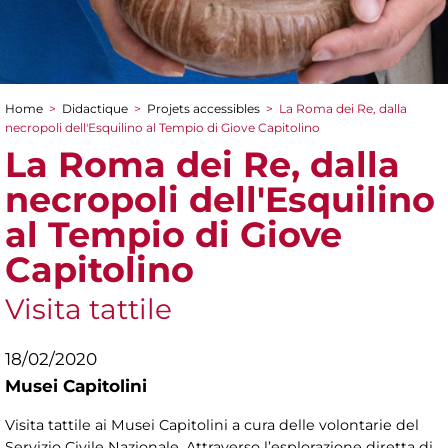
Home
>
Didactique
>
Projets accessibles
>
La Roma dei Re, dalla
You are here
necropoli dell'Esquilino al Tempio di Giove Capitolino
La Roma dei Re, dalla
necropoli dell'Esquilino
al Tempio di Giove
Capitolino
Visita tattile
18/02/2020
Musei Capitolini
Visita tattile ai Musei Capitolini a cura delle volontarie del
Servizio Civile Nazionale. Attraverso l’esplorazione diretta di