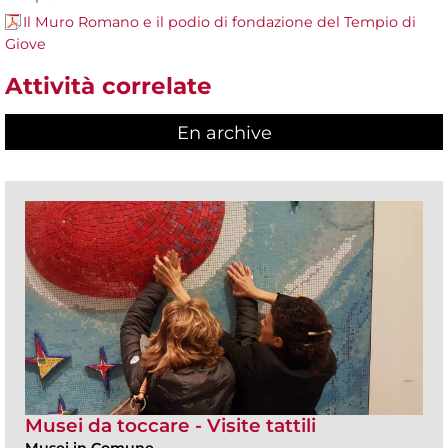
Il Muro Romano e il podio di fondazione del Tempio di
Giove
Attività correlate
En archive
Musei da toccare - Visite tattili
Musei in Comune