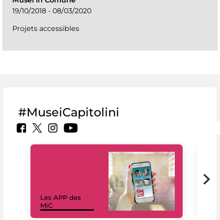
19/10/2018 - 08/03/2020
Projets accessibles
#MuseiCapitolini
Les APP des
Les
MiC
rés