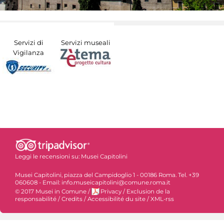
Servizi di
Servizi museali
Vigilanza
Leggi le recensioni su:
Musei Capitolini
Musei Capitolini, piazza del Campidoglio 1 - 00186 Roma. Tel. +39
060608 - Email: info.museicapitolini@comune.roma.it
© 2017 Musei in Comune
/
Privacy
/
Exclusion de la
responsabilité
/
Credits
/
Accessibilité du site
/
XML-rss