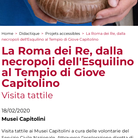
Home
>
Didactique
>
Projets accessibles
>
La Roma dei Re, dalla
You are here
necropoli dell'Esquilino al Tempio di Giove Capitolino
La Roma dei Re, dalla
necropoli dell'Esquilino
al Tempio di Giove
Capitolino
Visita tattile
18/02/2020
Musei Capitolini
Visita tattile ai Musei Capitolini a cura delle volontarie del
Servizio Civile Nazionale. Attraverso l’esplorazione diretta di