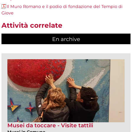
Il Muro Romano e il podio di fondazione del Tempio di
Giove
Attività correlate
En archive
Musei da toccare - Visite tattili
Musei in Comune