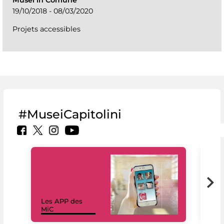
19/10/2018 - 08/03/2020
Projets accessibles
#MuseiCapitolini
Les APP des
Les
MiC
rés