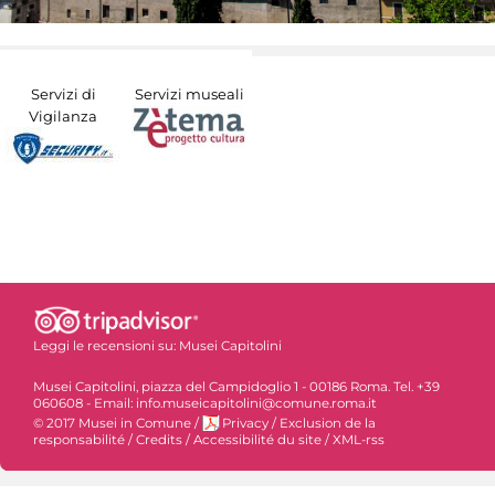
Servizi di
Servizi museali
Vigilanza
Leggi le recensioni su:
Musei Capitolini
Musei Capitolini, piazza del Campidoglio 1 - 00186 Roma. Tel. +39
060608 - Email: info.museicapitolini@comune.roma.it
© 2017 Musei in Comune
/
Privacy
/
Exclusion de la
responsabilité
/
Credits
/
Accessibilité du site
/
XML-rss