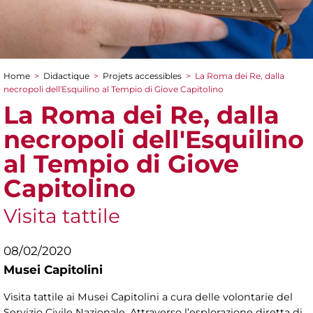
Home
>
Didactique
>
Projets accessibles
>
La Roma dei Re, dalla
You are here
necropoli dell'Esquilino al Tempio di Giove Capitolino
La Roma dei Re, dalla
necropoli dell'Esquilino
al Tempio di Giove
Capitolino
Visita tattile
08/02/2020
Musei Capitolini
Visita tattile ai Musei Capitolini a cura delle volontarie del
Servizio Civile Nazionale. Attraverso l’esplorazione diretta di