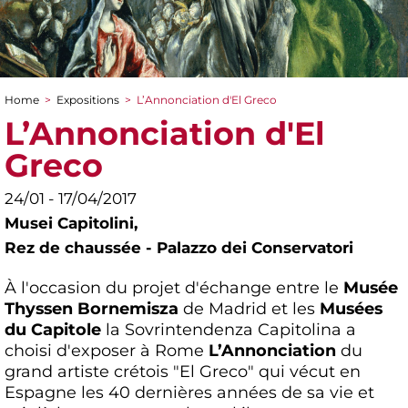
Home
>
Expositions
>
L’Annonciation d'El Greco
You are here
L’Annonciation d'El
Greco
24/01 - 17/04/2017
Musei Capitolini,
Rez de chaussée - Palazzo dei Conservatori
À l'occasion du projet d'échange entre le
Musée
Thyssen Bornemisza
de Madrid et les
Musées
du Capitole
la Sovrintendenza Capitolina a
choisi d'exposer à Rome
L’Annonciation
du
grand artiste crétois "El Greco" qui vécut en
Espagne les 40 dernières années de sa vie et