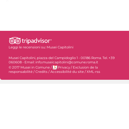
Leggi le recensioni su:
Musei Capitolini
Musei Capitolini, piazza del Campidoglio 1 - 00186 Roma. Tel. +39
060608 - Email: info.museicapitolini@comune.roma.it
© 2017 Musei in Comune
/
Privacy
/
Exclusion de la
responsabilité
/
Credits
/
Accessibilité du site
/
XML-rss