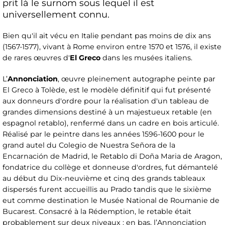
prit là le surnom sous lequel il est
universellement connu.
Bien qu'il ait vécu en Italie pendant pas moins de dix ans
(1567-1577), vivant à Rome environ entre 1570 et 1576, il existe
de rares œuvres d'
El Greco
dans les musées italiens.
L’
Annonciation
, œuvre pleinement autographe peinte par
El Greco à Tolède, est le modèle définitif qui fut présenté
aux donneurs d'ordre pour la réalisation d'un tableau de
grandes dimensions destiné à un majestueux retable (en
espagnol retablo), renfermé dans un cadre en bois articulé.
Réalisé par le peintre dans les années 1596-1600 pour le
grand autel du Colegio de Nuestra Señora de la
Encarnación de Madrid, le Retablo di Doña Maria de Aragon,
fondatrice du collège et donneuse d'ordres, fut démantelé
au début du Dix-neuvième et cinq des grands tableaux
dispersés furent accueillis au Prado tandis que le sixième
eut comme destination le Musée National de Roumanie de
Bucarest. Consacré à la Rédemption, le retable était
probablement sur deux niveaux : en bas, l’Annonciation