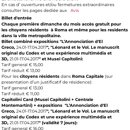
En cas d’ ouvertures et/ou fermetures extraordinaires
consulter les pages dediée aux
Avis
Billet d'entrée
Chaque première dimanche du mois accès gratuit
pour
les
citoyens résidents à Roma
et même pour
les residents
dans la ville metropolitaine.
Billet combiné expositions
"L’Annonciation d'El
Greco,
24.01-17.04.2017
", "
Léonard et le Vol. Le manuscrit
original du Codex et une expérience multimédia et
3D
,
21.01-17.04.2017
"
et Musei Capitolini:
Tarif general € 15,00
Tarif réduit € 13,00
Pour les
citoyens résidents
dans
Roma Capitale
(sur
presentation d’un justificatif de résidence):
Tarif general € 13,00
Tarif réduit € 11,00
Capitolini Card
(Musei Capitolini + Centrale
Montemartini)
+ expositions
"
L’Annonciation d'El
Greco
,
24.01-17.04.2017
", "
Léonard et le Vol. Le manuscrit
original du Codex et une expérience multimédia et
3D
,
21.01-17.04.2017
"
(validité 7 jours):
Tarif general € 16,00