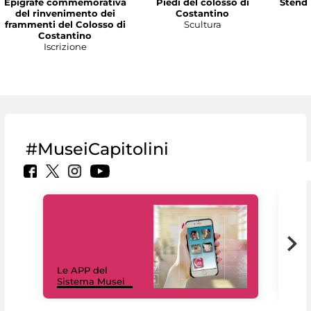
Epigrafe commemorativa
Piedi del colosso di
Stenda
del rinvenimento dei
Costantino
frammenti del Colosso di
Scultura
Costantino
Iscrizione
#MuseiCapitolini
Il 
Le APP del
Mus
Sistema Musei
net