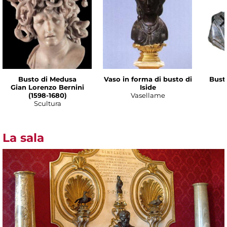
Busto di Medusa
Vaso in forma di busto di
Bust
Gian Lorenzo Bernini
Iside
(1598-1680)
Vasellame
Scultura
La sala