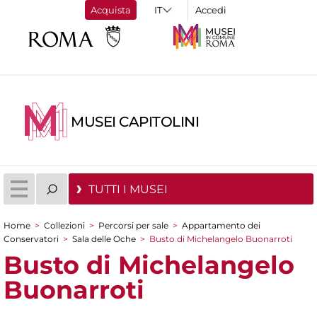
Acquista
Accedi
MUSEI CAPITOLINI
TUTTI I MUSEI
Home
>
Collezioni
>
Percorsi per sale
>
Appartamento dei
Tu sei qui
Conservatori
>
Sala delle Oche
>
Busto di Michelangelo Buonarroti
Busto di Michelangelo
Buonarroti