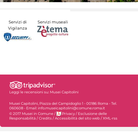
Servizi di
Servizi museali
Vigilanza
Leggi le recensioni su:
Musei Capitolini
Musei Capitolini, Piazza del Campidoglio 1 - 00186 Roma - Tel.
060608 - Email: info.museicapitolini@comune.roma.it
© 2017 Musei in Comune
/
Privacy
/
Esclusione delle
Responsabilità
/
Credits
/
Accessibilità del sito web
/
XML-rss