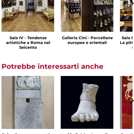
Sala IV - Tendenze
Galleria Cini - Porcellane
Sala P
artistiche a Roma nel
europee e orientali
La pit
Seicento
d
Potrebbe interessarti anche