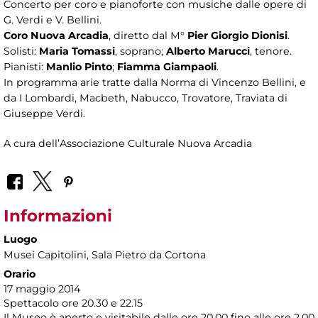
Concerto per coro e pianoforte con musiche dalle opere di
G. Verdi e V. Bellini.
Coro Nuova Arcadia
, diretto dal M°
Pier Giorgio Dionisi
.
Solisti:
Maria Tomassi
, soprano;
Alberto Marucci
, tenore.
Pianisti:
Manlio Pinto
;
Fiamma Giampaoli
.
In programma arie tratte dalla Norma di Vincenzo Bellini, e
da I Lombardi, Macbeth, Nabucco, Trovatore, Traviata di
Giuseppe Verdi.
A cura dell’Associazione Culturale Nuova Arcadia
Informazioni
Luogo
Musei Capitolini
, Sala Pietro da Cortona
Orario
17 maggio 2014
Spettacolo ore 20.30 e 22.15
Il Museo è aperto e visitabile dalle ore 20.00 fino alle ore 2.00