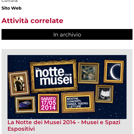
Cultura.
Sito Web
Attività correlate
In archivio
La Notte dei Musei 2014 - Musei e Spazi
Espositivi