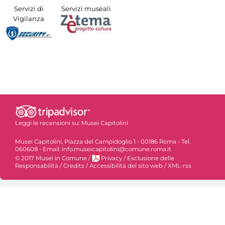
Servizi di
Servizi museali
Vigilanza
Leggi le recensioni su:
Musei Capitolini
Musei Capitolini, Piazza del Campidoglio 1 - 00186 Roma - Tel.
060608 - Email: info.museicapitolini@comune.roma.it
© 2017 Musei in Comune
/
Privacy
/
Esclusione delle
Responsabilità
/
Credits
/
Accessibilità del sito web
/
XML-rss