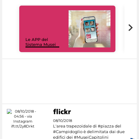
Il 
Le APP del
Mus
Sistema Musei
net
08/10/2018
L'area trapezoidale di #piazza del
#Campidoglio è delimitata dai due
edifici dei #MuseiCapitolini