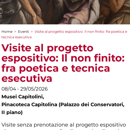
Home
>
Eventi
>
Visite al progetto espositivo: Il non finito: fra poetica e
Tu sei qui
tecnica esecutiva
Visite al progetto
espositivo: Il non finito:
fra poetica e tecnica
esecutiva
08/04 - 29/05/2026
Musei Capitolini,
Pinacoteca Capitolina (Palazzo dei Conservatori,
II piano)
Visite senza prenotazione al progetto espositivo