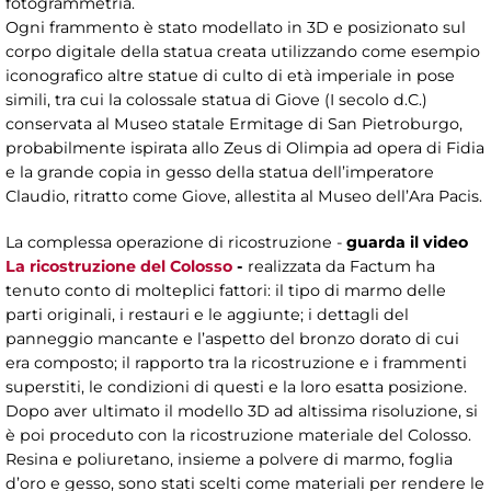
fotogrammetria.
Ogni frammento è stato modellato in 3D e posizionato sul
corpo digitale della statua creata utilizzando come esempio
iconografico altre statue di culto di età imperiale in pose
simili, tra cui la colossale statua di Giove (I secolo d.C.)
conservata al Museo statale Ermitage di San Pietroburgo,
probabilmente ispirata allo Zeus di Olimpia ad opera di Fidia
e la grande copia in gesso della statua dell’imperatore
Claudio, ritratto come Giove, allestita al Museo dell’Ara Pacis.
La complessa operazione di ricostruzione -
guarda il video
La ricostruzione del Colosso
-
realizzata da Factum ha
tenuto conto di molteplici fattori: il tipo di marmo delle
parti originali, i restauri e le aggiunte; i dettagli del
panneggio mancante e l’aspetto del bronzo dorato di cui
era composto; il rapporto tra la ricostruzione e i frammenti
superstiti, le condizioni di questi e la loro esatta posizione.
Dopo aver ultimato il modello 3D ad altissima risoluzione, si
è poi proceduto con la ricostruzione materiale del Colosso.
Resina e poliuretano, insieme a polvere di marmo, foglia
d’oro e gesso, sono stati scelti come materiali per rendere le