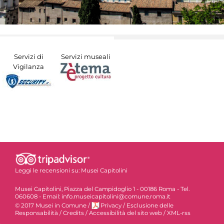
Servizi di
Servizi museali
Vigilanza
Leggi le recensioni su:
Musei Capitolini
Musei Capitolini, Piazza del Campidoglio 1 - 00186 Roma - Tel.
060608 - Email: info.museicapitolini@comune.roma.it
© 2017 Musei in Comune
/
Privacy
/
Esclusione delle
Responsabilità
/
Credits
/
Accessibilità del sito web
/
XML-rss