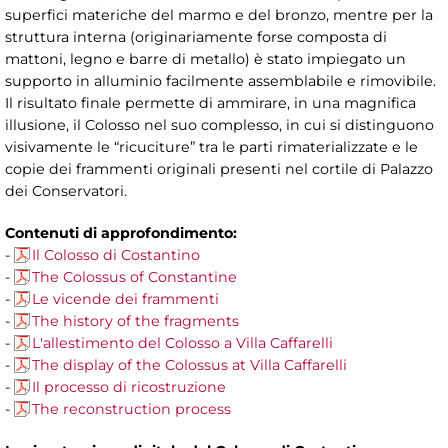
superfici materiche del marmo e del bronzo, mentre per la
struttura interna (originariamente forse composta di
mattoni, legno e barre di metallo) è stato impiegato un
supporto in alluminio facilmente assemblabile e rimovibile.
Il risultato finale permette di ammirare, in una magnifica
illusione, il Colosso nel suo complesso, in cui si distinguono
visivamente le “ricuciture” tra le parti rimaterializzate e le
copie dei frammenti originali presenti nel cortile di Palazzo
dei Conservatori.
Contenuti di approfondimento:
-
Il Colosso di Costantino
-
The Colossus of Constantine
-
Le vicende dei frammenti
-
The history of the fragments
-
L'allestimento del Colosso a Villa Caffarelli
-
The display of the Colossus at Villa Caffarelli
-
Il processo di ricostruzione
-
The reconstruction process