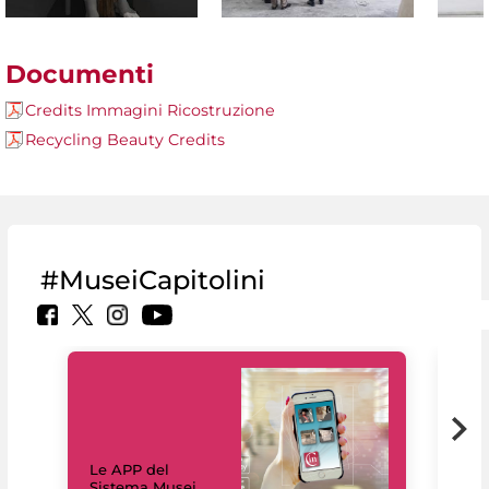
Documenti
Credits Immagini Ricostruzione
Recycling Beauty Credits
#MuseiCapitolini
Il 
Le APP del
Mus
Sistema Musei
net