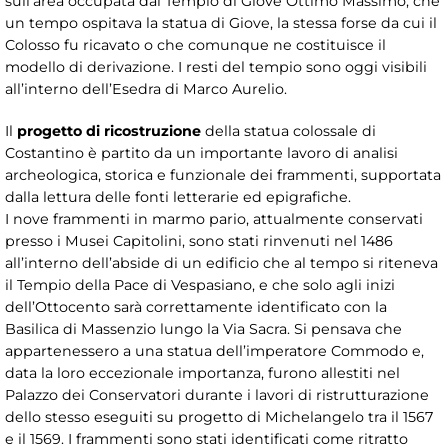
sull’area occupata dal Tempio di Giove Ottimo Massimo, che
un tempo ospitava la statua di Giove, la stessa forse da cui il
Colosso fu ricavato o che comunque ne costituisce il
modello di derivazione. I resti del tempio sono oggi visibili
all’interno dell’Esedra di Marco Aurelio.
Il
progetto di ricostruzione
della statua colossale di
Costantino è partito da un importante lavoro di analisi
archeologica, storica e funzionale dei frammenti, supportata
dalla lettura delle fonti letterarie ed epigrafiche.
I nove frammenti in marmo pario, attualmente conservati
presso i Musei Capitolini, sono stati rinvenuti nel 1486
all’interno dell’abside di un edificio che al tempo si riteneva
il Tempio della Pace di Vespasiano, e che solo agli inizi
dell’Ottocento sarà correttamente identificato con la
Basilica di Massenzio lungo la Via Sacra. Si pensava che
appartenessero a una statua dell’imperatore Commodo e,
data la loro eccezionale importanza, furono allestiti nel
Palazzo dei Conservatori durante i lavori di ristrutturazione
dello stesso eseguiti su progetto di Michelangelo tra il 1567
e il 1569. I frammenti sono stati identificati come ritratto