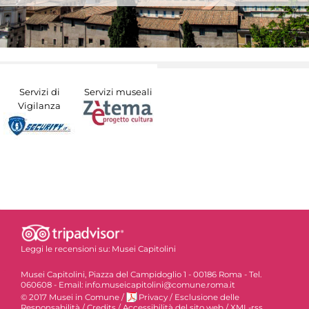
Servizi di
Servizi museali
Vigilanza
Leggi le recensioni su:
Musei Capitolini
Musei Capitolini, Piazza del Campidoglio 1 - 00186 Roma - Tel.
060608 - Email: info.museicapitolini@comune.roma.it
© 2017 Musei in Comune
/
Privacy
/
Esclusione delle
Responsabilità
/
Credits
/
Accessibilità del sito web
/
XML-rss