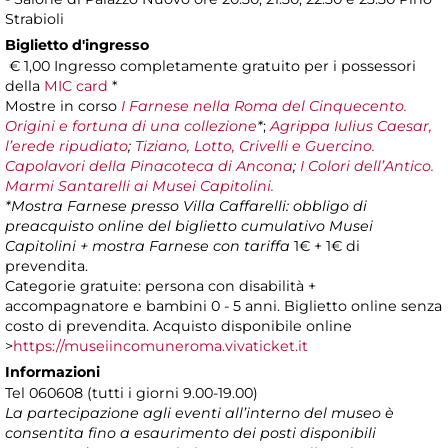
Strabioli
Biglietto d'ingresso
€ 1,00 Ingresso completamente gratuito per i possessori
della
MIC card
*
Mostre in corso
I Farnese nella Roma del Cinquecento.
Origini e fortuna di una collezione
*
;
Agrippa Iulius Caesar,
l’erede ripudiato
;
Tiziano, Lotto, Crivelli e Guercino.
Capolavori della Pinacoteca di Ancona
;
I Colori dell’Antico.
Marmi Santarelli ai Musei Capitolini.
*Mostra Farnese presso Villa Caffarelli: obbligo di
preacquisto online del biglietto cumulativo Musei
Capitolini + mostra Farnese con tariffa
1€ + 1€ di
prevendita.
Categorie gratuite: persona con disabilità +
accompagnatore e bambini 0 - 5 anni. Biglietto online senza
costo di prevendita. Acquisto disponibile online
>
https://museiincomuneroma.vivaticket.it
Informazioni
Tel 060608 (tutti i giorni 9.00-19.00)
La partecipazione agli eventi all’interno del museo è
consentita fino a esaurimento dei posti disponibili