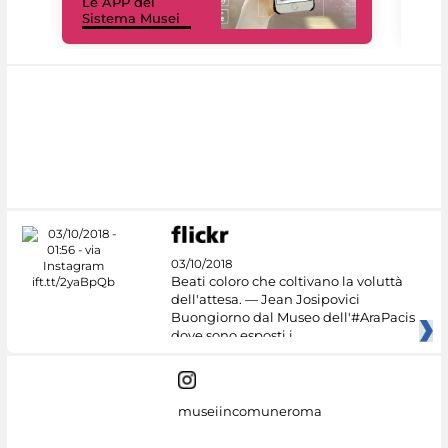
Le APP del
Mus
Sistema Musei
net
03/10/2018
Beati coloro che coltivano la voluttà
dell'attesa. — Jean Josipovici
Buongiorno dal Museo dell'#AraPacis
dove sono esposti i
museiincomuneroma