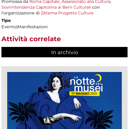
Promossa da
Roma Capitale, Assessorato alla Cultura
,
Sovrintendenza Capitolina ai Beni Culturali
con
l'organizzazione di
Zètema Progetto Cultura
Tipo
Evento|Manifestazioni
Attività correlate
In archivio