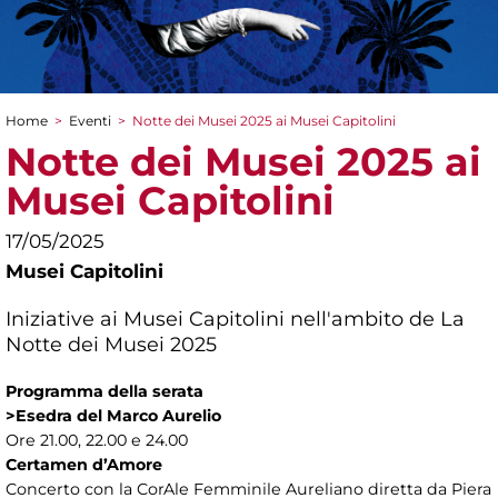
Home
>
Eventi
>
Notte dei Musei 2025 ai Musei Capitolini
Tu sei qui
Notte dei Musei 2025 ai
Musei Capitolini
17/05/2025
Musei Capitolini
Iniziative ai Musei Capitolini nell'ambito de La
Notte dei Musei 2025
Programma della serata
>Esedra del Marco Aurelio
Ore 21.00, 22.00 e 24.00
Certamen d’Amore
Concerto con la CorAle Femminile Aureliano diretta da Piera