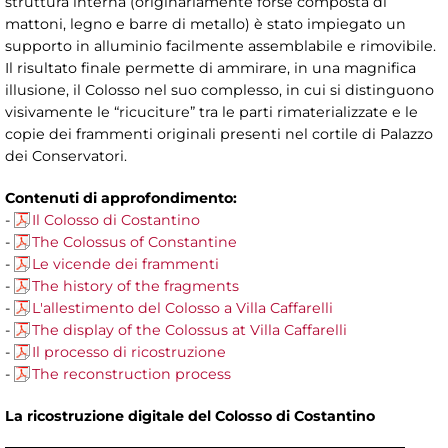
struttura interna (originariamente forse composta di
mattoni, legno e barre di metallo) è stato impiegato un
supporto in alluminio facilmente assemblabile e rimovibile.
Il risultato finale permette di ammirare, in una magnifica
illusione, il Colosso nel suo complesso, in cui si distinguono
visivamente le “ricuciture” tra le parti rimaterializzate e le
copie dei frammenti originali presenti nel cortile di Palazzo
dei Conservatori.
Contenuti di approfondimento:
-
Il Colosso di Costantino
-
The Colossus of Constantine
-
Le vicende dei frammenti
-
The history of the fragments
-
L'allestimento del Colosso a Villa Caffarelli
-
The display of the Colossus at Villa Caffarelli
-
Il processo di ricostruzione
-
The reconstruction process
La ricostruzione digitale del Colosso di Costantino