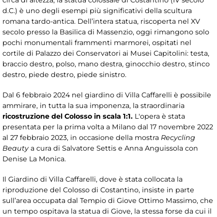
circa di altezza, la statua colossale di Costantino (IV secolo
d.C.) è uno degli esempi più significativi della scultura
romana tardo-antica. Dell’intera statua, riscoperta nel XV
secolo presso la Basilica di Massenzio, oggi rimangono solo
pochi monumentali frammenti marmorei, ospitati nel
cortile di Palazzo dei Conservatori ai Musei Capitolini: testa,
braccio destro, polso, mano destra, ginocchio destro, stinco
destro, piede destro, piede sinistro.
Dal 6 febbraio 2024 nel giardino di Villa Caffarelli è possibile
ammirare, in tutta la sua imponenza, la straordinaria
ricostruzione del Colosso in scala 1:1.
L'opera è stata
presentata per la prima volta a Milano dal 17 novembre 2022
al 27 febbraio 2023, in occasione della mostra
Recycling
Beauty
a cura di Salvatore Settis e Anna Anguissola con
Denise La Monica.
Il Giardino di Villa Caffarelli, dove è stata collocata la
riproduzione del Colosso di Costantino, insiste in parte
sull’area occupata dal Tempio di Giove Ottimo Massimo, che
un tempo ospitava la statua di Giove, la stessa forse da cui il