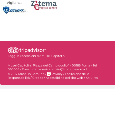
Vigilanza
Leggi le recensioni su:
Musei Capitolini
Musei Capitolini, Piazza del Campidoglio 1 - 00186 Roma - Tel.
060608 - Email: info.museicapitolini@comune.roma.it
© 2017 Musei in Comune
/
Privacy
/
Esclusione delle
Responsabilità
/
Credits
/
Accessibilità del sito web
/
XML-rss