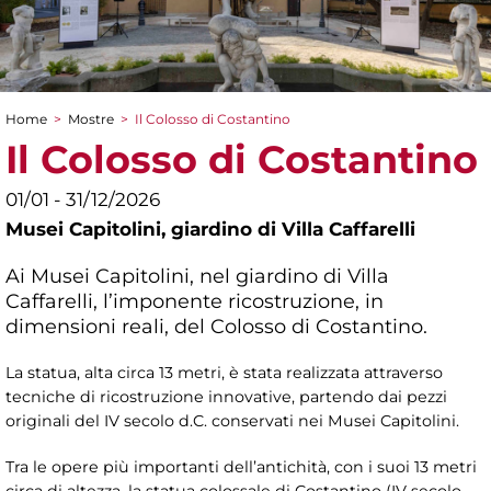
Home
>
Mostre
>
Il Colosso di Costantino
Tu sei qui
Il Colosso di Costantino
01/01 - 31/12/2026
Musei Capitolini,
giardino di Villa Caffarelli
Ai Musei Capitolini, nel giardino di Villa
Caffarelli, l’imponente ricostruzione, in
dimensioni reali, del Colosso di Costantino.
La statua, alta circa 13 metri, è stata realizzata attraverso
tecniche di ricostruzione innovative, partendo dai pezzi
originali del IV secolo d.C. conservati nei Musei Capitolini.
Tra le opere più importanti dell’antichità, con i suoi 13 metri