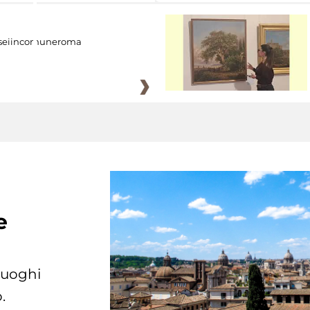
eiincomuneroma
e
 luoghi
.