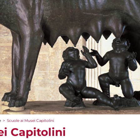
e
>
Scuole ai Musei Capitolini
i Capitolini