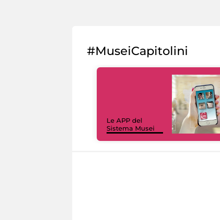
#MuseiCapitolini
Le APP del
Sistema Musei