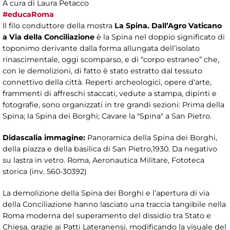
A cura di Laura Petacco
#educaRoma
Il filo conduttore della mostra
La Spina. Dall’Agro Vaticano
a Via della Conciliazione
è la Spina nel doppio significato di
toponimo derivante dalla forma allungata dell’isolato
rinascimentale, oggi scomparso, e di “corpo estraneo” che,
con le demolizioni, di fatto è stato estratto dal tessuto
connettivo della città. Reperti archeologici, opere d‘arte,
frammenti di affreschi staccati, vedute a stampa, dipinti e
fotografie, sono organizzati in tre grandi sezioni: Prima della
Spina; la Spina dei Borghi; Cavare la "Spina" a San Pietro.
Didascalia immagine:
Panoramica della Spina dei Borghi,
della piazza e della basilica di San Pietro,1930. Da negativo
su lastra in vetro. Roma, Aeronautica Militare, Fototeca
storica (inv. 560-30392)
La demolizione della Spina dei Borghi e l’apertura di via
della Conciliazione hanno lasciato una traccia tangibile nella
Roma moderna del superamento del dissidio tra Stato e
Chiesa, grazie ai Patti Lateranensi, modificando la visuale del