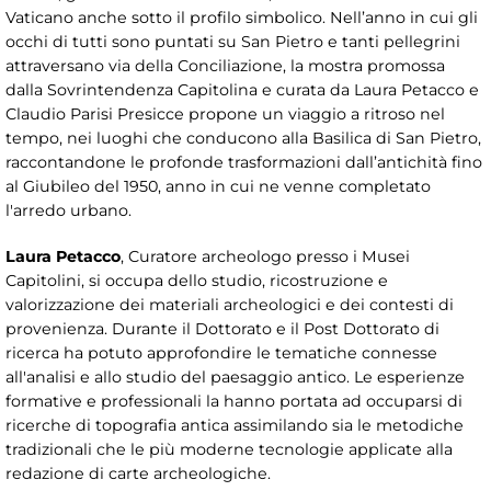
Vaticano anche sotto il profilo simbolico. Nell’anno in cui gli
occhi di tutti sono puntati su San Pietro e tanti pellegrini
attraversano via della Conciliazione, la mostra promossa
dalla Sovrintendenza Capitolina e curata da Laura Petacco e
Claudio Parisi Presicce propone un viaggio a ritroso nel
tempo, nei luoghi che conducono alla Basilica di San Pietro,
raccontandone le profonde trasformazioni dall’antichità fino
al Giubileo del 1950, anno in cui ne venne completato
l'arredo urbano.
Laura Petacco
, Curatore archeologo presso i Musei
Capitolini, si occupa dello studio, ricostruzione e
valorizzazione dei materiali archeologici e dei contesti di
provenienza. Durante il Dottorato e il Post Dottorato di
ricerca ha potuto approfondire le tematiche connesse
all'analisi e allo studio del paesaggio antico. Le esperienze
formative e professionali la hanno portata ad occuparsi di
ricerche di topografia antica assimilando sia le metodiche
tradizionali che le più moderne tecnologie applicate alla
redazione di carte archeologiche.