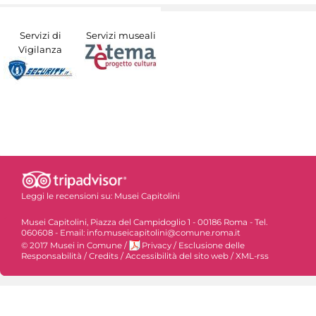
Servizi di
Servizi museali
Vigilanza
Leggi le recensioni su:
Musei Capitolini
Musei Capitolini, Piazza del Campidoglio 1 - 00186 Roma - Tel.
060608 - Email: info.museicapitolini@comune.roma.it
© 2017 Musei in Comune
/
Privacy
/
Esclusione delle
Responsabilità
/
Credits
/
Accessibilità del sito web
/
XML-rss