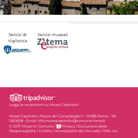
Servizi di
Servizi museali
Vigilanza
Leggi le recensioni su:
Musei Capitolini
Musei Capitolini, Piazza del Campidoglio 1 - 00186 Roma - Tel.
060608 - Email: info.museicapitolini@comune.roma.it
© 2017 Musei in Comune
/
Privacy
/
Esclusione delle
Responsabilità
/
Credits
/
Accessibilità del sito web
/
XML-rss