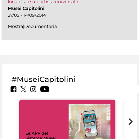
Incontrare un artista universale
Musei Capitolini
27/05 - 14/09/2014
Mostra|Documentaria
#MuseiCapitolini
Il 
Le APP del
Mus
Sistema Musei
net