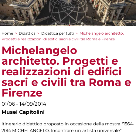
Home
>
Didattica
>
Didattica per tutti
>
Michelangelo architetto.
Tu sei qui
Progetti e realizzazioni di edifici sacri e civili tra Roma e Firenze
Michelangelo
architetto. Progetti e
realizzazioni di edifici
sacri e civili tra Roma e
Firenze
01/06 - 14/09/2014
Musei Capitolini
Itinerario didattico proposto in occasione della mostra "1564-
2014 MICHELANGELO. Incontrare un artista universale"