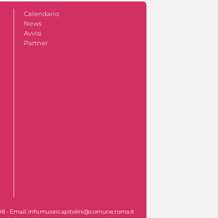
Calendario
News
Avvisi
Partner
608 - Email: info.museicapitolini@comune.roma.it