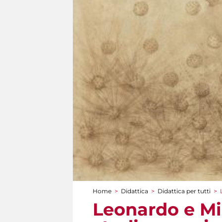
Home
>
Didattica
>
Didattica per tutti
>
Tu sei qui
Leonardo e Mi