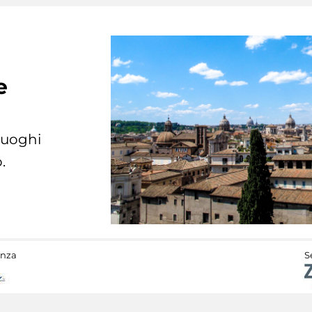
e
 luoghi
.
anza
S