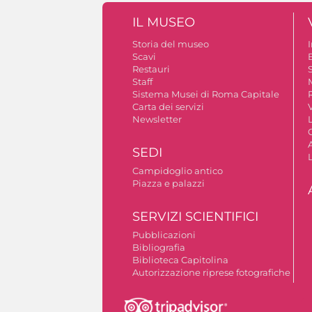
IL MUSEO
Storia del museo
Scavi
Restauri
S
Staff
Sistema Musei di Roma Capitale
Carta dei servizi
V
Newsletter
A
SEDI
Campidoglio antico
Piazza e palazzi
SERVIZI SCIENTIFICI
Pubblicazioni
Bibliografia
Biblioteca Capitolina
Autorizzazione riprese fotografiche