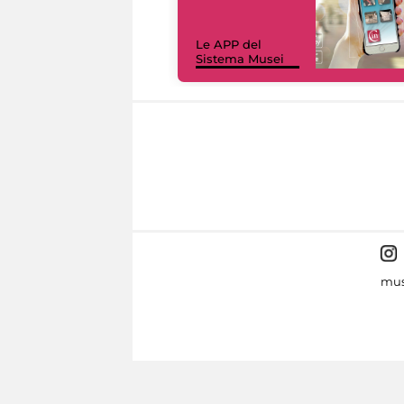
Le APP del
Sistema Musei
mus