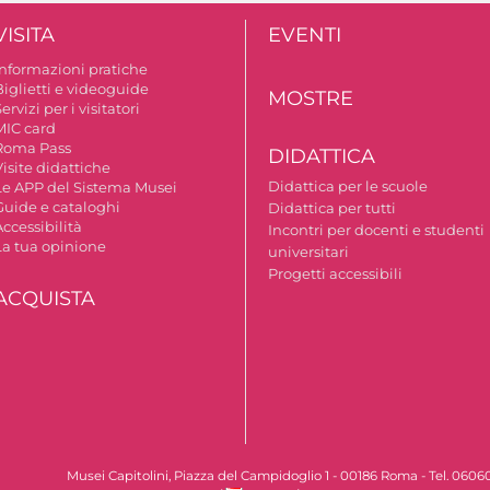
VISITA
EVENTI
Informazioni pratiche
Biglietti e videoguide
MOSTRE
ervizi per i visitatori
MIC card
Roma Pass
DIDATTICA
isite didattiche
Didattica per le scuole
Le APP del Sistema Musei
Guide e cataloghi
Didattica per tutti
ccessibilità
Incontri per docenti e studenti
La tua opinione
universitari
Progetti accessibili
ACQUISTA
Musei Capitolini, Piazza del Campidoglio 1 - 00186 Roma - Tel. 060