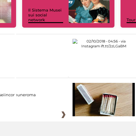
Il Sistema Musei
sui social
network
Tour
eiincomuneroma