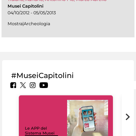
Musei Capitolini
04/10/2012 - 05/05/2013
Mostra|Archeologia
#MuseiCapitolini
Il 
Le APP del
Mus
Sistema Musei
net