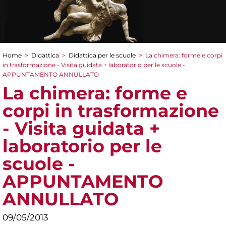
Home
>
Didattica
>
Didattica per le scuole
>
La chimera: forme e corpi
Tu sei qui
in trasformazione - Visita guidata + laboratorio per le scuole -
APPUNTAMENTO ANNULLATO
La chimera: forme e
corpi in trasformazione
- Visita guidata +
laboratorio per le
scuole -
APPUNTAMENTO
ANNULLATO
09/05/2013