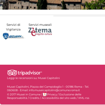
Servizi di
Servizi museali
Vigilanza
Leggi le recensioni su:
Musei Capitolini
Musei Capitolini, Piazza del Campidoglio 1 - 00186 Roma - Tel.
060608 - Email: info.museicapitolini@comune.roma.it
© 2017 Musei in Comune
/
Privacy
/
Esclusione delle
Responsabilità
/
Credits
/
Accessibilità del sito web
/
XML-rss