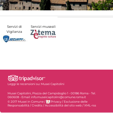
Servizi di
Servizi museali
Vigilanza
Leggi le recensioni su:
Musei Capitolini
Musei Capitolini, Piazza del Campidoglio 1 - 00186 Roma - Tel.
060608 - Email: info.museicapitolini@comune.roma.it
© 2017 Musei in Comune
/
Privacy
/
Esclusione delle
Responsabilità
/
Credits
/
Accessibilità del sito web
/
XML-rss