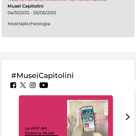
Musei Capitolini
04/10/2012 - 05/05/2013
Mostra|Archeologia
#MuseiCapitolini
Il 
Le APP del
Mus
Sistema Musei
net