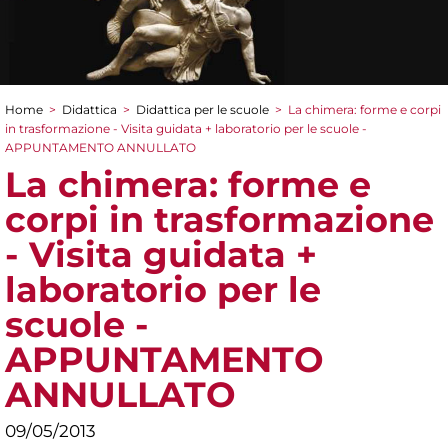
Home
>
Didattica
>
Didattica per le scuole
>
La chimera: forme e corpi
Tu sei qui
in trasformazione - Visita guidata + laboratorio per le scuole -
APPUNTAMENTO ANNULLATO
La chimera: forme e
corpi in trasformazione
- Visita guidata +
laboratorio per le
scuole -
APPUNTAMENTO
ANNULLATO
09/05/2013