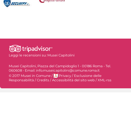
Leggi le recensioni su:
Musei Capitolini
Musei Capitolini, Piazza del Campidoglio 1 - 00186 Roma - Tel.
060608 - Email: info.museicapitolini@comune.roma.it
© 2017 Musei in Comune
/
Privacy
/
Esclusione delle
Responsabilità
/
Credits
/
Accessibilità del sito web
/
XML-rss