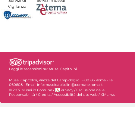
Servizi di
Servizi museali
Vigilanza
Leggi le recensioni su:
Musei Capitolini
Musei Capitolini, Piazza del Campidoglio 1 - 00186 Roma - Tel.
060608 - Email: info.museicapitolini@comune.roma.it
© 2017 Musei in Comune
/
Privacy
/
Esclusione delle
Responsabilità
/
Credits
/
Accessibilità del sito web
/
XML-rss