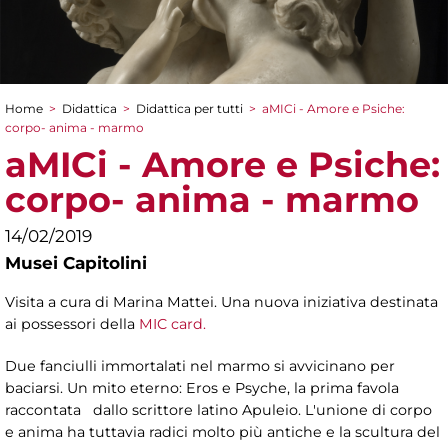
Home
>
Didattica
>
Didattica per tutti
>
aMICi - Amore e Psiche:
Tu sei qui
corpo- anima - marmo
aMICi - Amore e Psiche:
corpo- anima - marmo
14/02/2019
Musei Capitolini
Visita a cura di Marina Mattei. Una nuova iniziativa destinata
ai possessori della
MIC card.
Due fanciulli immortalati nel marmo si avvicinano per
baciarsi. Un mito eterno: Eros e Psyche, la prima favola
raccontata dallo scrittore latino Apuleio. L'unione di corpo
e anima ha tuttavia radici molto più antiche e la scultura del