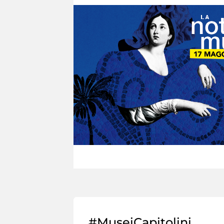
#MuseiCapitolini