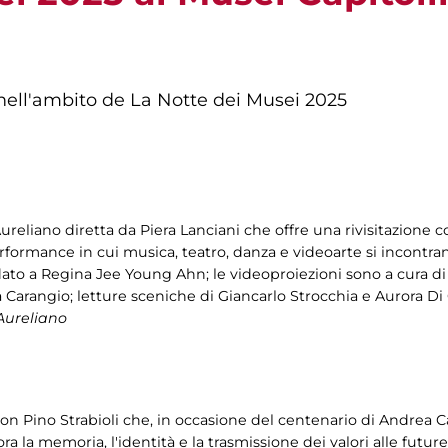
i nell'ambito de La Notte dei Musei 2025
reliano diretta da Piera Lanciani che offre una rivisitazion
rmance in cui musica, teatro, danza e videoarte si incontra
ato a Regina Jee Young Ahn; le videoproiezioni sono a cura d
Carangio; letture sceniche di Giancarlo Strocchia e Aurora Di 
 Aureliano
 con Pino Strabioli che, in occasione del centenario di Andrea 
ra la memoria, l'identità e la trasmissione dei valori alle futu