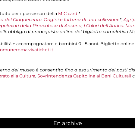
ito per i possessori della
MIC card
*
a del Cinquecento. Origini e fortuna di una collezione
*
;
Agrip
 Capolavori della Pinacoteca di Ancona
;
I Colori dell’Antico. Ma
elli: obbligo di preacquisto online del biglietto cumulativo M
bilità + accompagnatore e bambini 0 - 5 anni. Biglietto online
comuneroma.vivaticket.it
nterno del museo è consentita fino a esaurimento dei posti dis
rato alla Cultura
,
Sovrintendenza Capitolina ai Beni Culturali
c
En archive