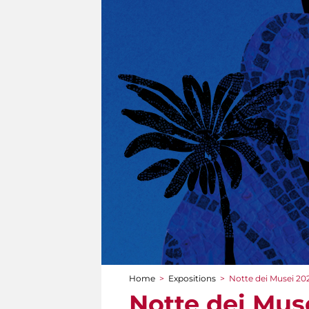
Home
>
Expositions
>
Notte dei Musei 202
You are here
Notte dei Muse