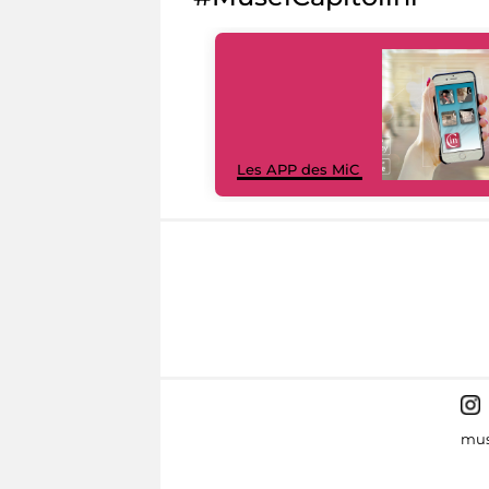
Les APP des MiC
mus