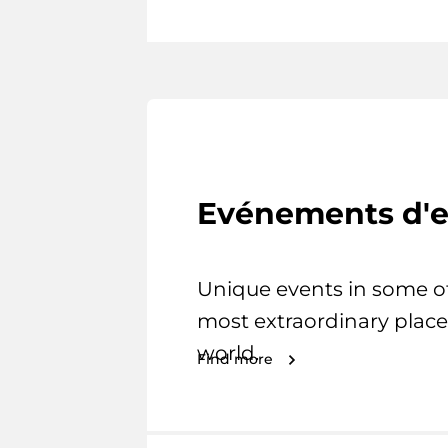
Evénements d'e
Unique events in some o
most extraordinary place
world.
Find more