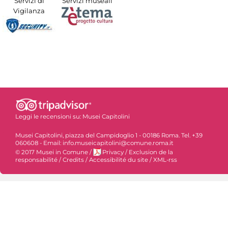
Servizi di
Servizi museali
Vigilanza
Leggi le recensioni su:
Musei Capitolini
Musei Capitolini, piazza del Campidoglio 1 - 00186 Roma. Tel. +39
060608 - Email: info.museicapitolini@comune.roma.it
© 2017 Musei in Comune
/
Privacy
/
Exclusion de la
responsabilité
/
Credits
/
Accessibilité du site
/
XML-rss