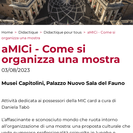
Home
>
Didactique
>
Didactique pour tous
>
aMICi - Come si
You are here
organizza una mostra
aMICi - Come si
organizza una mostra
03/08/2023
Musei Capitolini,
Palazzo Nuovo Sala del Fauno
Attività dedicata ai possessori della MIC card a cura di
Daniela Tabò
L’affascinante e sconosciuto mondo che ruota intorno
all’organizzazione di una mostra: una proposta culturale che
vede numerose professionalità coinvolte in lunghe e