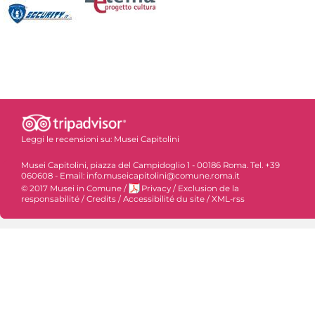
Leggi le recensioni su:
Musei Capitolini
Musei Capitolini, piazza del Campidoglio 1 - 00186 Roma. Tel. +39
060608 - Email: info.museicapitolini@comune.roma.it
© 2017 Musei in Comune
/
Privacy
/
Exclusion de la
responsabilité
/
Credits
/
Accessibilité du site
/
XML-rss