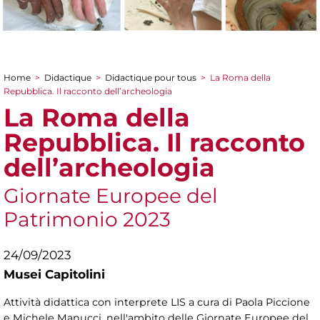
Home
>
Didactique
>
Didactique pour tous
>
La Roma della
You are here
Repubblica. Il racconto dell’archeologia
La Roma della
Repubblica. Il racconto
dell’archeologia
Giornate Europee del
Patrimonio 2023
24/09/2023
Musei Capitolini
Attività didattica con interprete LIS a cura di Paola Piccione
e Michele Manucci, nell'ambito delle Giornate Europee del