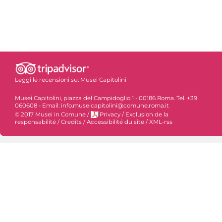
Leggi le recensioni su:
Musei Capitolini
Musei Capitolini, piazza del Campidoglio 1 - 00186 Roma. Tel. +39
060608 - Email: info.museicapitolini@comune.roma.it
© 2017 Musei in Comune
/
Privacy
/
Exclusion de la
responsabilité
/
Credits
/
Accessibilité du site
/
XML-rss