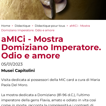
Home
>
Didactique
>
Didactique pour tous
>
aMICi - Mostra
You are here
Domiziano Imperatore. Odio e amore
aMICi - Mostra
Domiziano Imperatore.
Odio e amore
05/01/2023
Musei Capitolini
Visita dedicata ai possessori della MIC card a cura di Maria
Paola Del Moro.
La mostra dedicata a Domiziano (81-96 d.C.), l’ultimo
imperatore della gens Flavia, amato e odiato in vita così
come in morte, racconta la complessità e i contrasti di