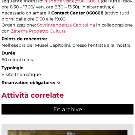
seguente indirizzo:
disdetta.visite@060608.it
(dal lun.al giov.
ore 8.30 – 17.00/ ven. ore 8.30 – 13.30). In alternativa, è
necessario chiamare il
Contact Center 060608
(attivo tutti i
giorni dalle ore 9.00 alle 19.00)
Organizzazione:
Sovrintendenza Capitolina
in collaborazione
con
Zètema Progetto Cultura
Points de rencontre:
Nell'esedra dei Musei Capitolini, presso l'entrata alla mostra
Durée
60 minuti circa
Typologie
Visite thématique
Réservation obligatoire:
Sì
Attività correlate
En archive