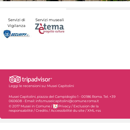
Servizi di
Servizi museali
Vigilanza
Leggi le recensioni su:
Musei Capitolini
Musei Capitolini, piazza del Campidoglio 1 - 00186 Roma. Tel. +39
060608 - Email: info.museicapitolini@comune.roma.it
© 2017 Musei in Comune
/
Privacy
/
Exclusion de la
responsabilité
/
Credits
/
Accessibilité du site
/
XML-rss