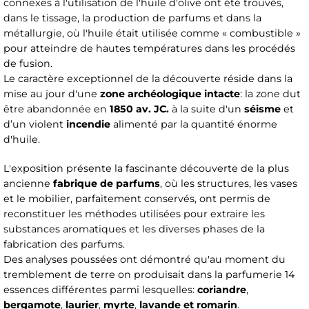
connexes à l'utilisation de l'huile d'olive ont été trouvés,
dans le tissage, la production de parfums et dans la
métallurgie, où l'huile était utilisée comme « combustible »
pour atteindre de hautes températures dans les procédés
de fusion.
Le caractère exceptionnel de la découverte réside dans la
mise au jour d'une
zone archéologique intacte
: la zone dut
être abandonnée en
1850 av. JC.
à la suite d'un
séisme
et
d’un violent
incendie
alimenté par la quantité énorme
d'huile.
L'exposition présente la fascinante découverte de la plus
ancienne
fabrique de parfums
, où les structures, les vases
et le mobilier, parfaitement conservés, ont permis de
reconstituer les méthodes utilisées pour extraire les
substances aromatiques et les diverses phases de la
fabrication des parfums.
Des analyses poussées ont démontré qu'au moment du
tremblement de terre on produisait dans la parfumerie 14
essences différentes parmi lesquelles:
coriandre
,
bergamote
,
laurier
,
myrte
,
lavande et romarin
.