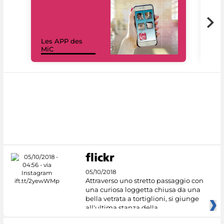
Les APP des
Les
MiC
rés
05/10/2018
Attraverso uno stretto passaggio con
una curiosa loggetta chiusa da una
bella vetrata a tortiglioni, si giunge
all'ultima stanza della