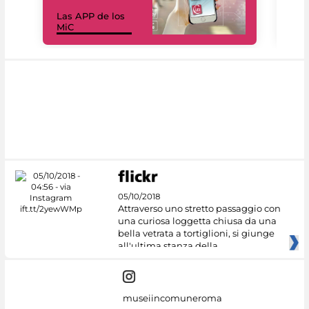
Las APP de los
I Mi
MiC
net
05/10/2018
Attraverso uno stretto passaggio con
una curiosa loggetta chiusa da una
bella vetrata a tortiglioni, si giunge
all'ultima stanza della
museiincomuneroma