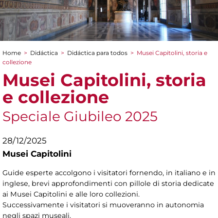
Home
>
Didáctica
>
Didáctica para todos
>
Musei Capitolini, storia e
You are here
collezione
Musei Capitolini, storia
e collezione
Speciale Giubileo 2025
28/12/2025
Musei Capitolini
Guide esperte accolgono i visitatori fornendo, in italiano e in
inglese, brevi approfondimenti con pillole di storia dedicate
ai Musei Capitolini e alle loro collezioni.
Successivamente i visitatori si muoveranno in autonomia
negli spazi museali.