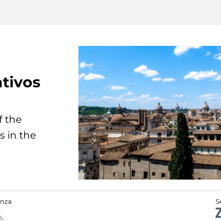
tivos
f the
s in the
anza
S