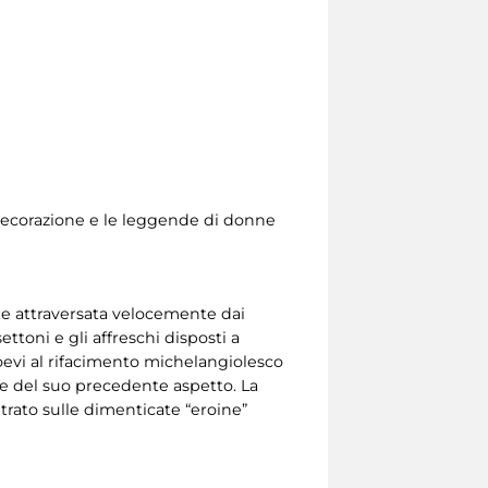
i
decorazione e le leggende di donne
te attraversata velocemente dai
ttoni e gli affreschi disposti a
 coevi al rifacimento michelangiolesco
ne del suo precedente aspetto. La
ntrato sulle dimenticate “eroine”