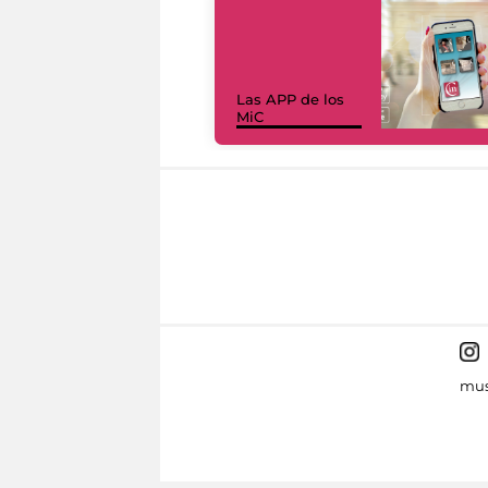
Las APP de los
MiC
mus