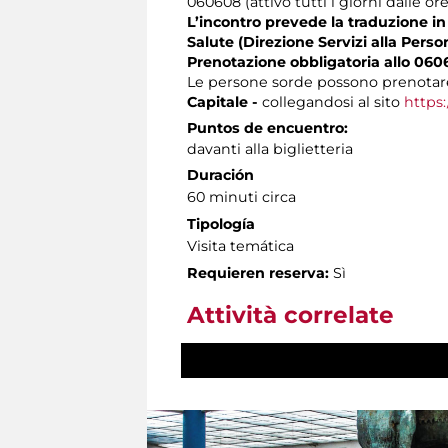
060608 (attivo tutti i giorni dalle ore
L’incontro prevede la traduzione in 
Salute (Direzione Servizi alla Perso
Prenotazione obbligatoria allo 060
Le persone sorde possono prenotare
Capitale -
collegandosi al sito
https:
Puntos de encuentro:
davanti alla biglietteria
Duración
60 minuti circa
Tipología
Visita temática
Requieren reserva:
Sì
Attività correlate