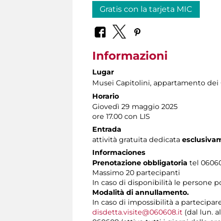
Gratis con la tarjeta MIC
Informazioni
Lugar
Musei Capitolini
, appartamento dei C
Horario
Giovedì 29 maggio 2025
ore 17.00 con LIS
Entrada
attività gratuita dedicata
esclusiva
Informaciones
Prenotazione obbligatoria
tel 060608
Massimo 20 partecipanti
In caso di disponibilità le persone 
Modalità di annullamento.
In caso di impossibilità a partecipar
disdetta.visite@060608.it
(dal lun. a