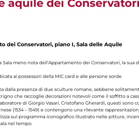
le aquile dei Conservator
 dei Conservatori, piano I, Sala delle Aquile
a Sala meno nota dell’Appartamento dei Conservatori, la sua 
.
dedicata ai possessori della MIC card e alle persone sorde
detta dalla presenza di due sculture romane, sebbene solitamen
rigno che raccoglie decorazioni notevoli come il soffitto a casse
llaboratore di Giorgio Vasari, Cristofano Gherardi, questi sono
Farnese (1534 – 1549) e contengono una rilevante rappresntazio
calizza sul programma iconografico illustrato nelle pitture, ince
 sala nel tempo.