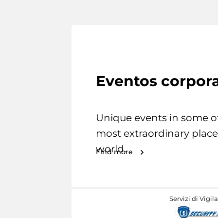
Eventos corpora
Unique events in some o
most extraordinary place
world.
Find more
Servizi di Vigil