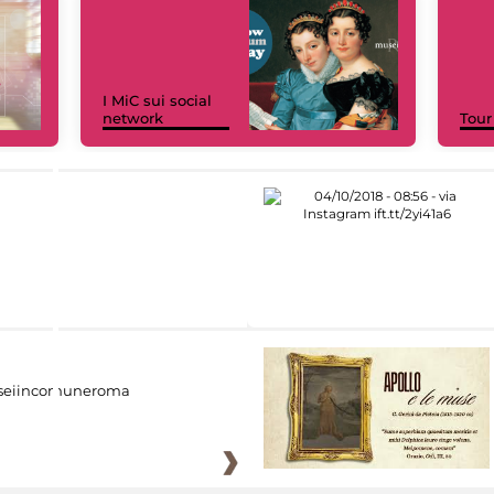
I MiC sui social
network
Tour
eiincomuneroma