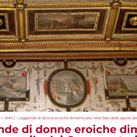
>
aMICi - Leggende di donne eroiche dimenticate nella Sala delle aquile de
nde di donne eroiche di