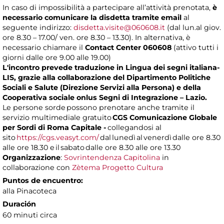
In caso di impossibilità a partecipare all’attività prenotata,
è
necessario comunicare la disdetta tramite email
al
seguente indirizzo:
disdetta.visite@060608.it
(dal lun.al giov.
ore 8.30 – 17.00/ ven. ore 8.30 – 13.30). In alternativa, è
necessario chiamare il
Contact Center 060608
(attivo tutti i
giorni dalle ore 9.00 alle 19.00)
L'incontro prevede traduzione in Lingua dei segni italiana-
LIS, grazie alla collaborazione del Dipartimento Politiche
Sociali e Salute (Direzione Servizi alla Persona) e della
Cooperativa sociale onlus Segni di Integrazione – Lazio.
Le persone sorde possono prenotare anche tramite il
servizio multimediale gratuito
CGS Comunicazione Globale
per Sordi di Roma Capitale -
collegandosi al
sito
https://cgs.veasyt.com/
dal lunedì al venerdì dalle ore 8.30
alle ore 18.30 e il sabato dalle ore 8.30 alle ore 13.30
Organizzazione
:
Sovrintendenza Capitolina
in
collaborazione con
Zètema Progetto Cultura
Puntos de encuentro:
alla Pinacoteca
Duración
60 minuti circa