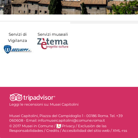
Servizi di
Servizi museali
Vigilanza
Leggi le recensioni su:
Musei Capitolini
Musei Capitolini, Piazza del Campidoglio 1 - 00186 Roma. Tel. +39
060608 - Email: info.museicapitolini@comune.roma.it
© 2017 Musei in Comune
/
Privacy
/
Exclusiòn de las
Responsabilidades
/
Credits
/
Accesibilidad del sitio web
/
XML-rss