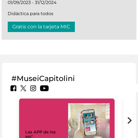
01/09/2023 - 31/12/2024
Didáctica para todos
Gratis con la tarjeta MIC
#MuseiCapitolini
Las APP de los
I Mi
MiC
net