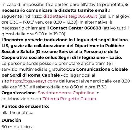
In caso di impossibilità a partecipare all’attività prenotata,
è
necessario comunicare la disdetta tramite email
al
seguente indirizzo:
disdetta.visite@060608.it
(dal lun.al giov.
ore 8.30 – 17.00/ ven. ore 8.30 – 13.30). In alternativa, è
necessario chiamare il
Contact Center 060608
(attivo tutti i
giorni dalle ore 9.00 alle 19.00)
L'incontro prevede traduzione in Lingua dei segni italiana-
LIS, grazie alla collaborazione del Dipartimento Politiche
Sociali e Salute (Direzione Servizi alla Persona) e della
Cooperativa sociale onlus Segni di Integrazione – Lazio.
Le persone sorde possono prenotare anche tramite il
servizio multimediale gratuito
CGS Comunicazione Globale
per Sordi di Roma Capitale -
collegandosi al
sito
https://cgs.veasyt.com/
dal lunedì al venerdì dalle ore 8.30
alle ore 18.30 e il sabato dalle ore 8.30 alle ore 13.30
Organizzazione
:
Sovrintendenza Capitolina
in
collaborazione con
Zètema Progetto Cultura
Puntos de encuentro:
alla Pinacoteca
Duración
60 minuti circa