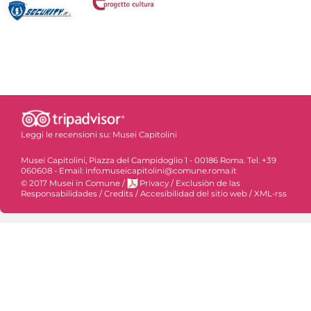
Leggi le recensioni su:
Musei Capitolini
Musei Capitolini, Piazza del Campidoglio 1 - 00186 Roma. Tel. +39
060608 - Email: info.museicapitolini@comune.roma.it
© 2017 Musei in Comune
/
Privacy
/
Exclusiòn de las
Responsabilidades
/
Credits
/
Accesibilidad del sitio web
/
XML-rss