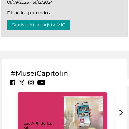
01/09/2023 - 31/12/2024
Didáctica para todos
Gratis con la tarjeta MIC
#MuseiCapitolini
Las APP de los
I Mi
MiC
net