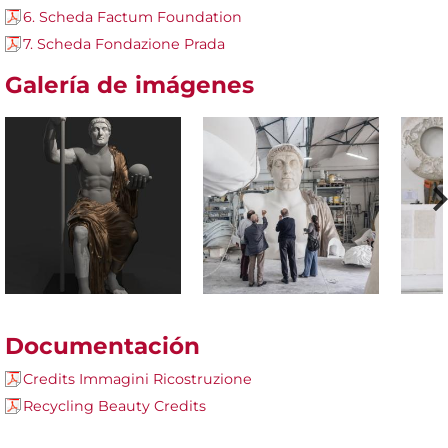
6. Scheda Factum Foundation
7. Scheda Fondazione Prada
Galería de imágenes
Documentación
Credits Immagini Ricostruzione
Recycling Beauty Credits