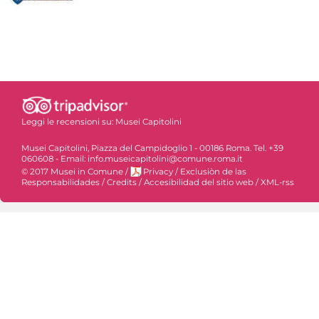
Leggi le recensioni su:
Musei Capitolini
Musei Capitolini, Piazza del Campidoglio 1 - 00186 Roma. Tel. +39
060608 - Email: info.museicapitolini@comune.roma.it
© 2017 Musei in Comune
/
Privacy
/
Exclusiòn de las
Responsabilidades
/
Credits
/
Accesibilidad del sitio web
/
XML-rss