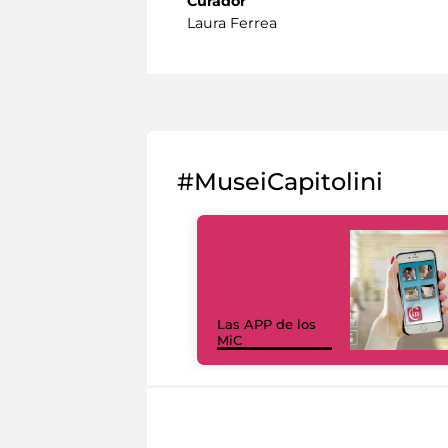
Curador
Laura Ferrea
#MuseiCapitolini
Las APP de los
MiC