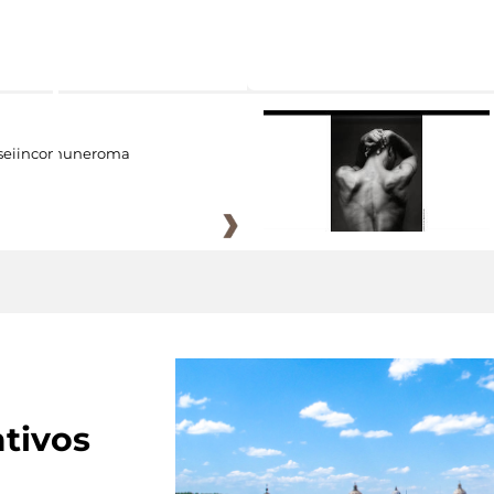
eiincomuneroma
tivos