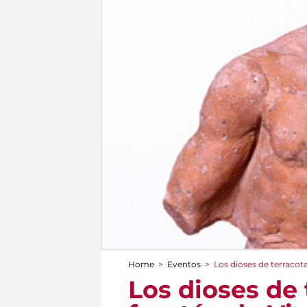
Home
>
Eventos
>
Los dioses de terracot
You are here
Los dioses de 