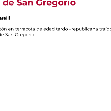
a de San Gregorio
relli
ón en terracota de edad tardo –republicana traído a
e San Gregorio.