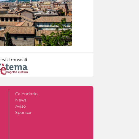
ervizi museali
Calendario
News
Aviso
Sponsor