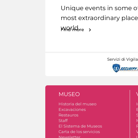
Unique events in some o
most extraordinary place
world.
Find more
Servizi di Vigil
MUSEO
Historia del museo
I
Excavaciones
Restauros
S
Staff
El Sistema de Museos
Carta de los servicios
Newsletter