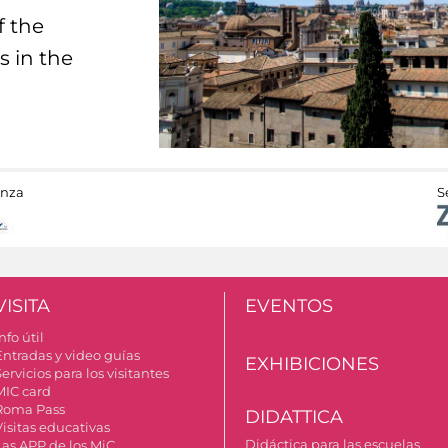
f the
s in the
anza
S
VISITA
EVENTOS
nfo útil
Entradas y video guías
EXHIBICIONES
ervicios para los visitantes
MIC card
Roma Pass
DIDATTICA
Visitas educativas
Didáctica para las escuelas
Las APP de los MiC