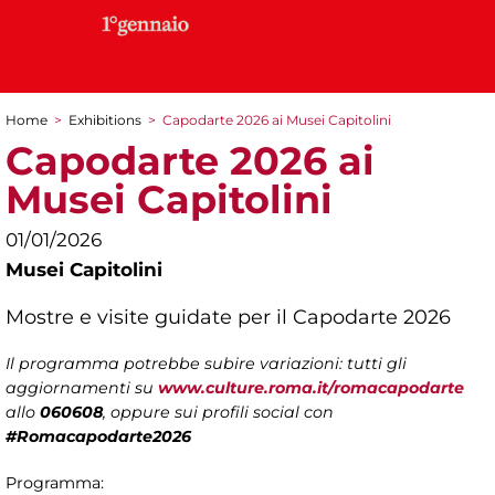
Home
>
Exhibitions
>
Capodarte 2026 ai Musei Capitolini
You are here
Capodarte 2026 ai
Musei Capitolini
01/01/2026
Musei Capitolini
Mostre e visite guidate per il Capodarte 2026
Il programma potrebbe subire variazioni: tutti gli
aggiornamenti su
www.culture.roma.it/romacapodarte
allo
060608
, oppure sui profili social con
#Romacapodarte2026
Programma: