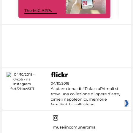
MiC
The MiC APPs
net
04/10/2018
Al piano terra di #PalazzoPrimoli si
trova una collezione di opere d’arte,
cimeli napoleonici, memorie
familiari. La collezione
museiincomuneroma