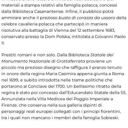
materiali a stampa relativi alla famiglia polacca, concessi
dalla Biblioteca Casanantense. Infine, il pubblico potrà
ammirare anche il prezioso
busto di corazza da ussaro
della
celebre cavalleria polacca che partecipò in maniera
risolutiva alla battaglia di Vienna del 12 settembre 1683,
conservato presso la Dom Polska, intitolata a Giovanni Paolo
II.
Prestiti romani e non solo. Dalla Biblioteca
Statale del
Monumento Nazionale di Grottaferrata
proviene un
piccolo ma prezioso disegno che raffigura il pranzo tenuto
in onore della regina Maria Casimira appena giunta a Roma
nel 1699, e subito introdotta nelle trame politiche che
portarono al Conclave del 1700. Un bellissimo ritratto della
regina è stato poi concesso dall’Educandato Statale della SS.
Annunziata nella Villa Medicea del Poggio Imperiale a
Firenze, che conserva nella sua galleria dipinti di
personaggi reali europei collegati con i principi fiorentini,
tra i quali non mancano i membri della famiglia Sobieski.