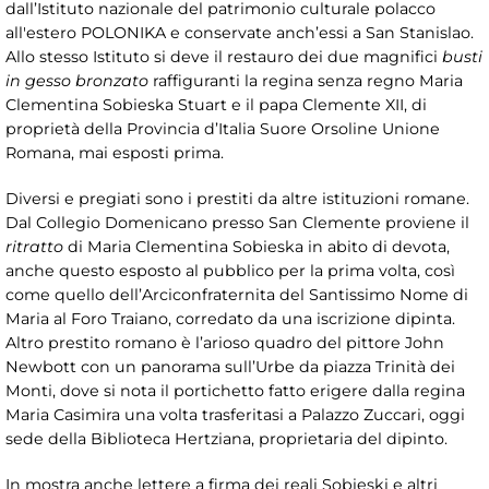
dall’Istituto nazionale del patrimonio culturale polacco
all'estero POLONIKA e conservate anch’essi a San Stanislao.
Allo stesso Istituto si deve il restauro dei due magnifici
busti
in gesso bronzato
raffiguranti la regina senza regno Maria
Clementina Sobieska Stuart e il papa Clemente XII, di
proprietà della Provincia d’Italia Suore Orsoline Unione
Romana, mai esposti prima.
Diversi e pregiati sono i prestiti da altre istituzioni romane.
Dal Collegio Domenicano presso San Clemente proviene il
ritratto
di Maria Clementina Sobieska in abito di devota,
anche questo esposto al pubblico per la prima volta, così
come quello dell’Arciconfraternita del Santissimo Nome di
Maria al Foro Traiano, corredato da una iscrizione dipinta.
Altro prestito romano è l’arioso quadro del pittore John
Newbott con un panorama sull’Urbe da piazza Trinità dei
Monti, dove si nota il portichetto fatto erigere dalla regina
Maria Casimira una volta trasferitasi a Palazzo Zuccari, oggi
sede della Biblioteca Hertziana, proprietaria del dipinto.
In mostra anche lettere a firma dei reali Sobieski e altri