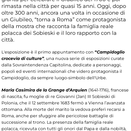
rimasta nella città per quasi 15 anni. Oggi, dopo
oltre 300 anni, ancora una volta in occasione di
un Giubileo, “torna a Roma” come protagonista
della mostra che racconta la famiglia reale
polacca dei Sobieski e il loro rapporto con la
città.
L'esposizione
è il primo appuntamento con
“
Campidoglio
crocevia di culture”
,
una nuova serie di esposizioni curate
dalla Sovraintendenza Capitolina, dedicate a personaggi,
popoli ed eventi internazionali che videro protagonista il
Campidoglio, da sempre luogo-simbolo dell'Urbe.
Maria Casimira de la Grange d’Arquien
(1641-1716), francese
di nascita, fu moglie di re Giovanni (Jan) III Sobieski di
Polonia, che il 12 settembre 1683 fermò a Vienna l’avanzata
ottomana. Alla morte del marito la vedova preferì recarsi a
Roma, anche per sfuggire alle pericolose battaglie di
successione al trono. La presenza della famiglia reale
polacca, ricevuta con tutti gli onori dal Papa e dalla nobiltà,