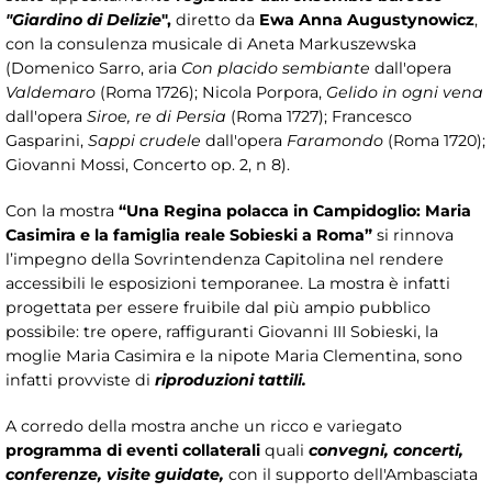
"Giardino di Delizie
",
diretto da
Ewa Anna Augustynowicz
,
con la consulenza musicale di Aneta Markuszewska
(Domenico Sarro, aria
Con placido sembiante
dall'opera
Valdemaro
(Roma 1726); Nicola Porpora,
Gelido in ogni vena
dall'opera
Siroe, re di Persia
(Roma 1727); Francesco
Gasparini,
Sappi crudele
dall'opera
Faramondo
(Roma 1720);
Giovanni Mossi, Concerto op. 2, n 8).
Con la mostra
“
Una Regina polacca in Campidoglio: Maria
Casimira e la famiglia reale Sobieski a Roma”
si rinnova
l’impegno della Sovrintendenza Capitolina nel rendere
accessibili le esposizioni temporanee. La mostra è infatti
progettata per essere fruibile dal più ampio pubblico
possibile: tre opere, raffiguranti Giovanni III Sobieski, la
moglie Maria Casimira e la nipote Maria Clementina, sono
infatti provviste di
riproduzioni tattili.
A corredo della mostra anche un ricco e variegato
programma di eventi collaterali
quali
convegni,
concerti,
conferenze, visite guidate,
con il supporto dell'Ambasciata