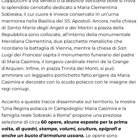
Cappuccini
a via Veneto o la
Basilica Vaticana
dove si trova
lo splendido cenotafio dedicato a Maria Clementina
Sobieska, il cui cuore è invece conservato in un’urna
marmorea nella Basilica dei SS. Apostoli. Ancora, nella chiesa
di
Santa Maria degli Angeli e dei Martiri
a piazza della
Repubblica sono collocate, all’interno della monumentale
Meridiana Clementina, due placchette metalliche che
ricordano la battaglia di Vienna, mentre la chiesa di
San
Luigi dei Francesi
ospita il monumento funerario del padre
di Maria Casimira, il longevo cardinale Henri de la Grange
d’Arquien. Infine, in piazza Trinità dei Monti, si può
ammirare un leggiadro portichetto fatto erigere da Maria
Casimira e decorato con lo scudo polacco con le insegne dei
regi coniugi.
Accanto a queste tracce disseminate sul territorio, la mostra
“Una Regina polacca in Campidoglio: Maria Casimira e la
famiglia reale Sobieski a Roma” propone una preziosa
selezione di circa
60 opere, alcune esposte per la prima
volta, di
quadri, stampe, volumi, sculture, epigrafi e
anche un busto d’armatura ussara.
Le opere sono