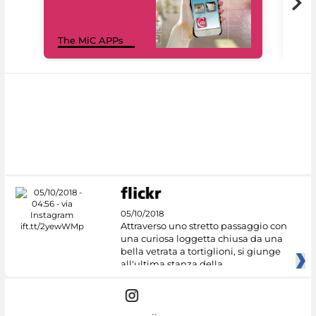
MiC
The MiC APPs
net
05/10/2018
Attraverso uno stretto passaggio con
una curiosa loggetta chiusa da una
bella vetrata a tortiglioni, si giunge
all'ultima stanza della