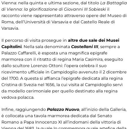
Vienna: nella quinta e ultima sezione, dal titolo
La Battaglia
di Vienna: la glorificazione di Giovanni III Sobieski
il
racconto viene rappresentato attraverso opere del Museo di
Roma, dell’Università di Varsavia e dal Castello Reale di
Varsavia.
Il percorso di visita prosegue in
altre due sale dei Musei
Capitolini
. Nella sala denominata
Castellani III
, sempre a
Palazzo Caffarelli, è esposta una magnifica epigrafe
marmorea con il ritratto di regina Maria Casimira, eseguito
dallo scultore Lorenzo Ottoni: l’opera celebra il suo
ricevimento ufficiale in Campidoglio avvenuto il 2 dicembre
del 1700. A questa si affianca l’epigrafe dedicata alla regina
Cristina di Svezia nel 1656, la cui visita al Campidoglio servì
da modello cerimoniale per quello destinato alla regina
vedova polacca.
Infine, raggiungendo
Palazzo Nuovo
, all’inizio della Galleria,
è collocata una tavola marmorea dedicata dal Senato
Romano a Papa Innocenzo XI all’indomani della vittoria di
Vienna del 1683, la quale lo commemora quale artefice della