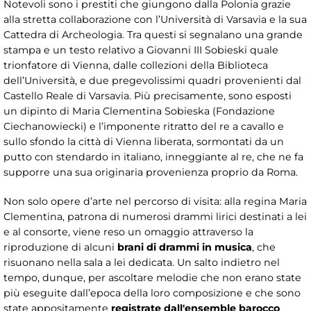
Notevoli sono i prestiti che giungono dalla Polonia grazie
alla stretta collaborazione con l’Università di Varsavia e la sua
Cattedra di Archeologia. Tra questi si segnalano una grande
stampa e un testo relativo a Giovanni III Sobieski quale
trionfatore di Vienna, dalle collezioni della Biblioteca
dell’Università, e due pregevolissimi quadri provenienti dal
Castello Reale di Varsavia. Più precisamente, sono esposti
un dipinto di Maria Clementina Sobieska (Fondazione
Ciechanowiecki) e l’imponente ritratto del re a cavallo e
sullo sfondo la città di Vienna liberata, sormontati da un
putto con stendardo in italiano, inneggiante al re, che ne fa
supporre una sua originaria provenienza proprio da Roma.
Non solo opere d’arte nel percorso di visita: alla regina Maria
Clementina, patrona di numerosi drammi lirici destinati a lei
e al consorte, viene reso un omaggio attraverso la
riproduzione di alcuni
brani di drammi in musica
, che
risuonano nella sala a lei dedicata. Un salto indietro nel
tempo, dunque, per ascoltare melodie che non erano state
più eseguite dall’epoca della loro composizione e che sono
state appositamente
registrate
dall'ensemble barocco