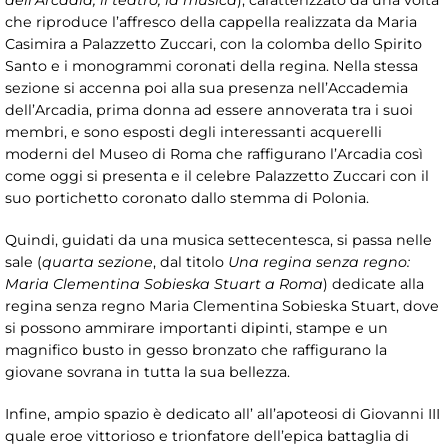
dell’Arcadia, il teatro, la musica
), caratterizzato da una volta
che riproduce l’affresco della cappella realizzata da Maria
Casimira a Palazzetto Zuccari, con la colomba dello Spirito
Santo e i monogrammi coronati della regina. Nella stessa
sezione si accenna poi alla sua presenza nell’Accademia
dell’Arcadia, prima donna ad essere annoverata tra i suoi
membri, e sono esposti degli interessanti acquerelli
moderni del Museo di Roma che raffigurano l’Arcadia così
come oggi si presenta e il celebre Palazzetto Zuccari con il
suo portichetto coronato dallo stemma di Polonia.
Quindi, guidati da una musica settecentesca, si passa nelle
sale (
quarta sezione
, dal titolo
Una regina senza regno:
Maria Clementina Sobieska Stuart a Roma
) dedicate alla
regina senza regno Maria Clementina Sobieska Stuart, dove
si possono ammirare importanti dipinti, stampe e un
magnifico busto in gesso bronzato che raffigurano la
giovane sovrana in tutta la sua bellezza.
Infine, ampio spazio è dedicato all’ all’apoteosi di Giovanni III
quale eroe vittorioso e trionfatore dell’epica battaglia di