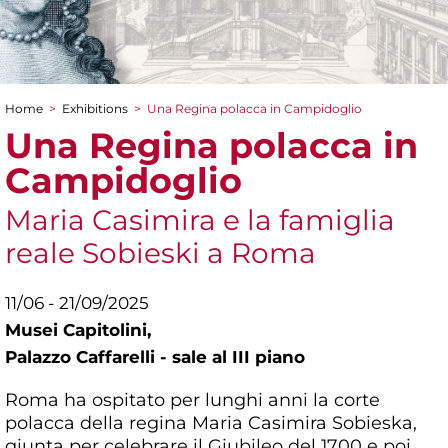
Home
>
Exhibitions
>
Una Regina polacca in Campidoglio
You are here
Una Regina polacca in
Campidoglio
Maria Casimira e la famiglia
reale Sobieski a Roma
11/06 - 21/09/2025
Musei Capitolini,
Palazzo Caffarelli - sale al III piano
Roma ha ospitato per lunghi anni la corte
polacca della regina Maria Casimira Sobieska,
giunta per celebrare il Giubileo del 1700 e poi