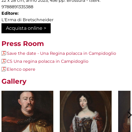
22 x 28 cm, anno 2025, 456 pp. Brossura - ISBN:
9788891335388
Editore:
L'Erma di Bretschneider
Acquista online >
Press Room
Save the date - Una Regina polacca in Campidoglio
CS Una regina polacca in Campidoglio
Elenco opere
Gallery