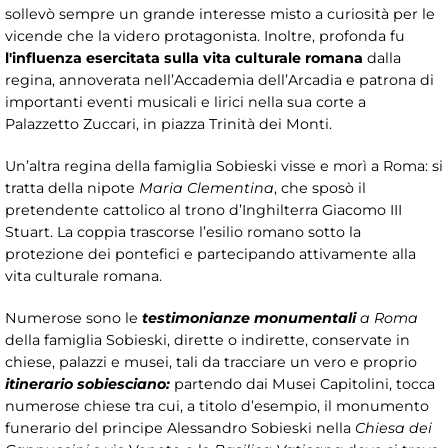
sollevò sempre un grande interesse misto a curiosità per le
vicende che la videro protagonista. Inoltre, profonda fu
l'influenza esercitata sulla vita culturale romana
dalla
regina, annoverata nell’Accademia dell’Arcadia e patrona di
importanti eventi musicali e lirici nella sua corte a
Palazzetto Zuccari, in piazza Trinità dei Monti.
Un’altra regina della famiglia Sobieski visse e morì a Roma: si
tratta della nipote
Maria Clementina
, che sposò il
pretendente cattolico al trono d’Inghilterra Giacomo III
Stuart. La coppia trascorse l’esilio romano sotto la
protezione dei pontefici e partecipando attivamente alla
vita culturale romana.
Numerose sono le
testimonianze monumentali
a Roma
della famiglia Sobieski, dirette o indirette, conservate in
chiese, palazzi e musei, tali da tracciare un vero e proprio
itinerario sobiesciano:
partendo dai Musei Capitolini, tocca
numerose chiese tra cui, a titolo d’esempio, il monumento
funerario del principe Alessandro Sobieski nella
Chiesa dei