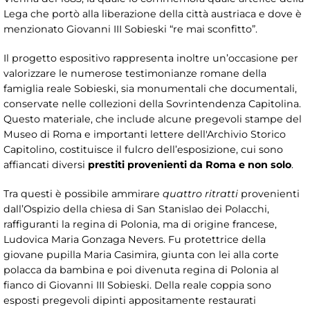
Lega che portò alla liberazione della città austriaca e dove è
menzionato Giovanni III Sobieski “re mai sconfitto”.
Il progetto espositivo rappresenta inoltre un’occasione per
valorizzare le numerose testimonianze romane della
famiglia reale Sobieski, sia monumentali che documentali,
conservate nelle collezioni della Sovrintendenza Capitolina.
Questo materiale, che include alcune pregevoli stampe del
Museo di Roma e importanti lettere dell'Archivio Storico
Capitolino, costituisce il fulcro dell’esposizione, cui sono
affiancati diversi
prestiti provenienti da Roma e non solo
.
Tra questi è possibile ammirare
quattro ritratti
provenienti
dall’Ospizio della chiesa di San Stanislao dei Polacchi,
raffiguranti la regina di Polonia, ma di origine francese,
Ludovica Maria Gonzaga Nevers. Fu protettrice della
giovane pupilla Maria Casimira, giunta con lei alla corte
polacca da bambina e poi divenuta regina di Polonia al
fianco di Giovanni III Sobieski. Della reale coppia sono
esposti pregevoli dipinti appositamente restaurati