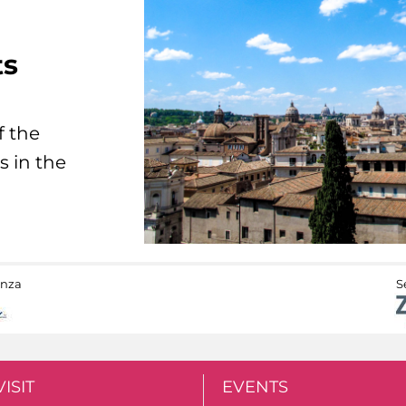
ts
f the
s in the
anza
S
VISIT
EVENTS