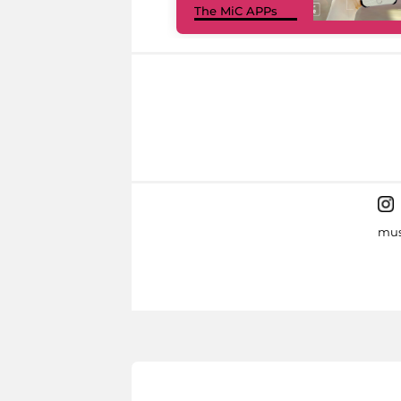
The MiC APPs
mus