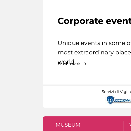
Corporate even
Unique events in some o
most extraordinary place
world.
Find more
Servizi di Vigil
MUSEUM