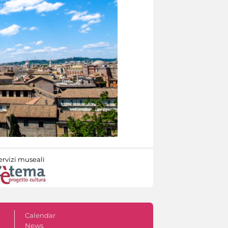
ervizi museali
Calendar
News