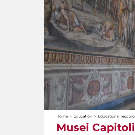
Home
>
Education
>
Educational resource
You are here
Musei Capitoli