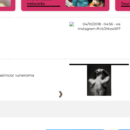
networks
Tour
eiincomuneroma