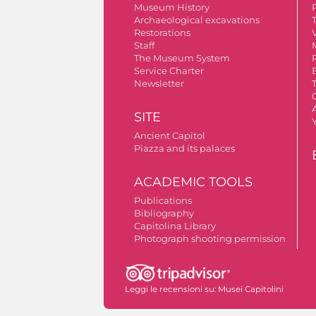
Museum History
Archaeological excavations
Restorations
V
Staff
The Museum System
Service Charter
Newsletter
A
SITE
Ancient Capitol
Piazza and its palaces
ACADEMIC TOOLS
Publications
Bibliography
Capitolina Library
Photograph shooting permission
Leggi le recensioni su:
Musei Capitolini