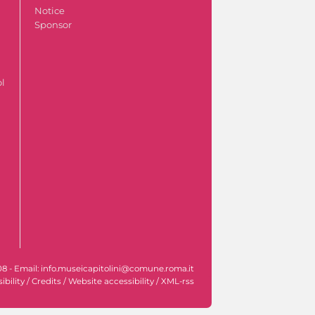
Notice
Sponsor
ol
608 - Email: info.museicapitolini@comune.roma.it
ibility
/
Credits
/
Website accessibility
/
XML-rss