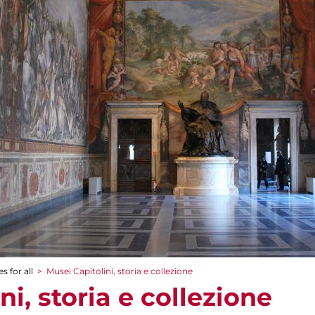
s for all
>
Musei Capitolini, storia e collezione
ni, storia e collezione