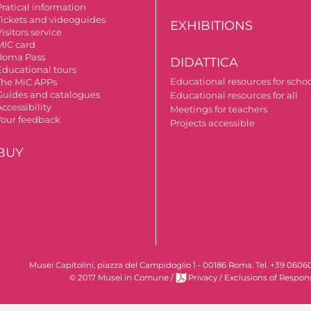
Pratical information
Tickets and videoguides
EXHIBITIONS
isitors service
MIC card
Roma Pass
DIDATTICA
Educational tours
Educational resources for scho
The MiC APPs
Guides and catalogues
Educational resources for all
ccessibility
Meetings for teachers
Your feedback
Projects accessible
BUY
Musei Capitolini, piazza del Campidoglio 1 - 00186 Roma. Tel. +39 060
© 2017 Musei in Comune
/
Privacy
/
Exclusions of Respons