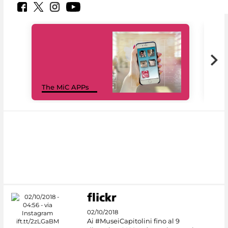
MiC
The MiC APPs
net
02/10/2018
Ai #MuseiCapitolini fino al 9